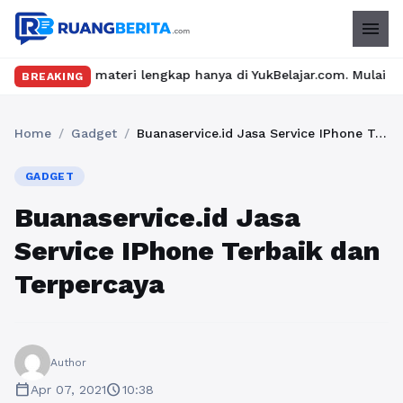
menu
 materi lengkap hanya di YukBelajar.com. Mulai langkah suksesmu
BREAKING
Home
/
Gadget
/
Buanaservice.id Jasa Service IPhone Terbaik dan Terpercaya
GADGET
Buanaservice.id Jasa
Service IPhone Terbaik dan
Terpercaya
Author
calendar_today
schedule
Apr 07, 2021
10:38