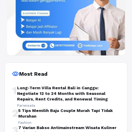
visibility
Most Read
1
Long-Term Villa Rental Bali in Canggu:
Negotiate 12 to 24 Months with Seasonal
Repairs, Rent Credits, and Renewal Timing
Pariwisata
2
5 Tips Memilih Baju Couple Murah Tapi Tidak
Murahan
Fashion
3
7 Varian Bakso Antimainstream Wisata Kuliner