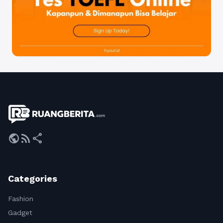
public
rss_feed
share
Categories
Fashion
Gadget