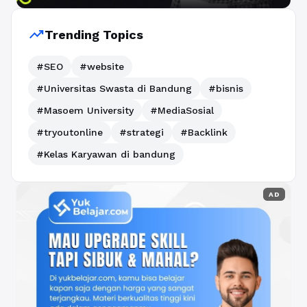
trending_up
Trending Topics
#SEO
#website
#Universitas Swasta di Bandung
#bisnis
#Masoem University
#MediaSosial
#tryoutonline
#strategi
#Backlink
#Kelas Karyawan di bandung
AD