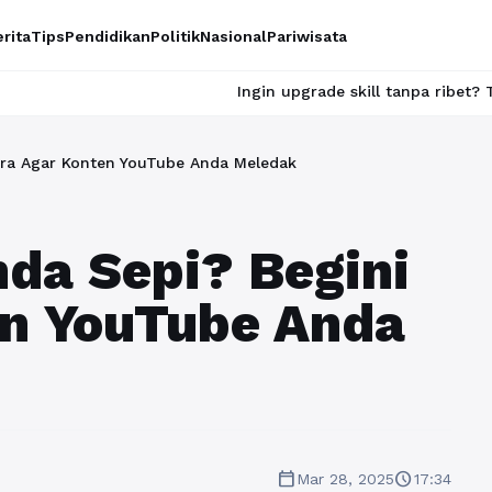
rita
Tips
Pendidikan
Politik
Nasional
Pariwisata
Ingin upgrade skill tanpa ribet? Temukan kela
ara Agar Konten YouTube Anda Meledak
da Sepi? Begini
en YouTube Anda
calendar_today
schedule
Mar 28, 2025
17:34