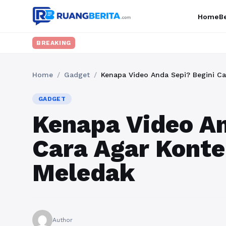
Home
Be
BREAKING
Home
/
Gadget
/
Kenapa Video Anda Sepi? Begini C
GADGET
Kenapa Video An
Cara Agar Kont
Meledak
Author