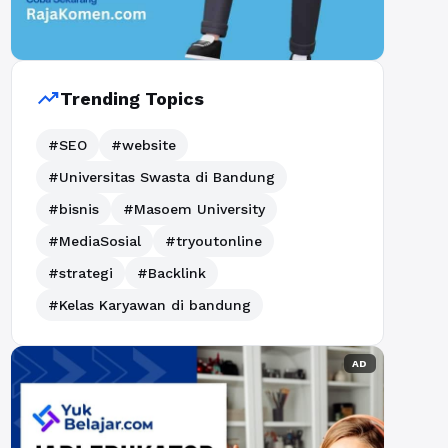
trending_up
Trending Topics
#SEO
#website
#Universitas Swasta di Bandung
#bisnis
#Masoem University
#MediaSosial
#tryoutonline
#strategi
#Backlink
#Kelas Karyawan di bandung
AD