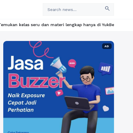
search
s seru dan materi lengkap hanya di YukBelajar.com. Mulai langkah
AD