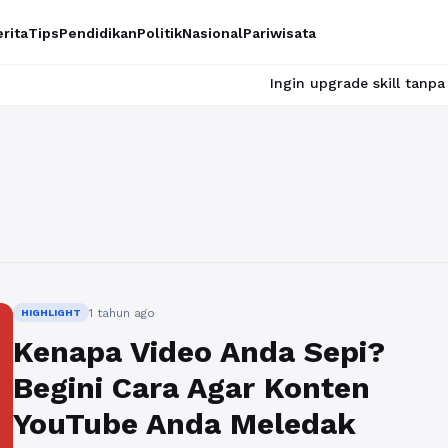
rita
Tips
Pendidikan
Politik
Nasional
Pariwisata
Ingin upgrade skill tanpa ribet? T
1 tahun ago
HIGHLIGHT
Kenapa Video Anda Sepi?
Begini Cara Agar Konten
YouTube Anda Meledak