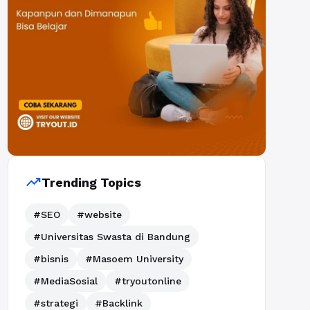
trending_up
Trending Topics
#SEO
#website
#Universitas Swasta di Bandung
#bisnis
#Masoem University
#MediaSosial
#tryoutonline
#strategi
#Backlink