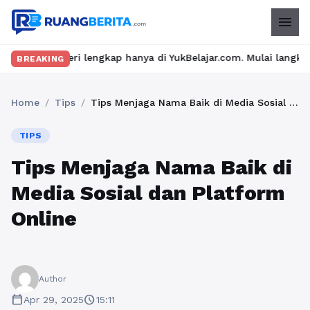
menu
i lengkap hanya di YukBelajar.com. Mulai langkah suksesmu hari i
BREAKING
Home
/
Tips
/
Tips Menjaga Nama Baik di Media Sosial dan Platform Online
TIPS
Tips Menjaga Nama Baik di
Media Sosial dan Platform
Online
Author
calendar_today
schedule
Apr 29, 2025
15:11