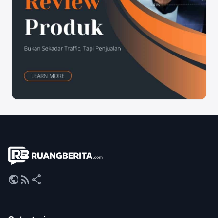
public
rss_feed
share