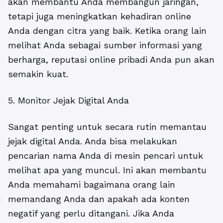
akan membantu Anda membangun jaringan,
tetapi juga meningkatkan kehadiran online
Anda dengan citra yang baik. Ketika orang lain
melihat Anda sebagai sumber informasi yang
berharga, reputasi online pribadi Anda pun akan
semakin kuat.
5. Monitor Jejak Digital Anda
Sangat penting untuk secara rutin memantau
jejak digital Anda. Anda bisa melakukan
pencarian nama Anda di mesin pencari untuk
melihat apa yang muncul. Ini akan membantu
Anda memahami bagaimana orang lain
memandang Anda dan apakah ada konten
negatif yang perlu ditangani. Jika Anda