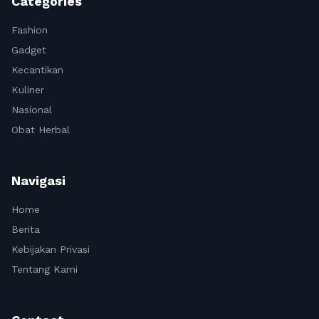
Categories
Fashion
Gadget
Kecantikan
Kuliner
Nasional
Obat Herbal
Navigasi
Home
Berita
Kebijakan Privasi
Tentang Kami