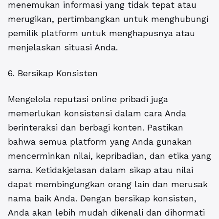
menemukan informasi yang tidak tepat atau
merugikan, pertimbangkan untuk menghubungi
pemilik platform untuk menghapusnya atau
menjelaskan situasi Anda.
6. Bersikap Konsisten
Mengelola reputasi online pribadi
juga
memerlukan konsistensi dalam cara Anda
berinteraksi dan berbagi konten. Pastikan
bahwa semua platform yang Anda gunakan
mencerminkan nilai, kepribadian, dan etika yang
sama. Ketidakjelasan dalam sikap atau nilai
dapat membingungkan orang lain dan merusak
nama baik Anda. Dengan bersikap konsisten,
Anda akan lebih mudah dikenali dan dihormati