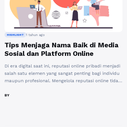
1 tahun ago
HIGHLIGHT
Tips Menjaga Nama Baik di Media
Sosial dan Platform Online
Di era digital saat ini, reputasi online pribadi menjadi
salah satu elemen yang sangat penting bagi individu
maupun profesional. Mengelola reputasi online tidak
hanya berkaitan dengan bagaimana kita dipandang
oleh teman atau kolega, tetapi juga dapat
BY
mempengaruhi peluang kerja dan hubungan bisnis.
Oleh karena itu, menjaga nama baik di media sosial
dan platform online harus ...
Baca Selengkapnya