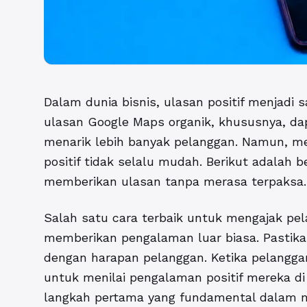
Dalam dunia bisnis, ulasan positif menjadi 
ulasan Google Maps organik
, khususnya, da
menarik lebih banyak pelanggan. Namun, 
positif tidak selalu mudah. Berikut adalah
memberikan ulasan tanpa merasa terpaksa.
Salah satu cara terbaik untuk mengajak p
memberikan pengalaman luar biasa. Pastika
dengan harapan pelanggan. Ketika pelangga
untuk menilai pengalaman positif mereka di 
langkah pertama yang fundamental dalam 