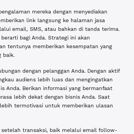
gi pengalaman mereka dengan menyediakan
emberikan link langsung ke halaman
jasa
alui email, SMS, atau bahkan di tanda terima.
rarti bagi Anda. Strategi ini akan
an tentunya memberikan kesempatan yang
 baik.
bungan dengan pelanggan Anda. Dengan aktif
angkau audiens lebih luas dan mengingatkan
is Anda. Berikan informasi yang bermanfaat
erasa lebih dekat dengan bisnis Anda. Saat
lebih termotivasi untuk memberikan ulasan
telah transaksi, baik melalui email follow-