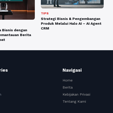
TIPS
Strategi Bisnis & Pengembangan
Produk Melalui Halo AI – AI Agent
CRM
a Bisnis dengan
Pemantauan Berita
pat
ries
Navigasi
Home
Berita
n
Kebijakan Privasi
Tentang Kami