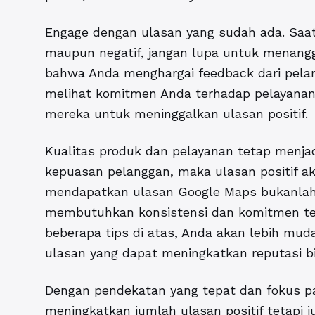
Engage dengan ulasan yang sudah ada. Saat
maupun negatif, jangan lupa untuk menang
bahwa Anda menghargai feedback dari pelan
melihat komitmen Anda terhadap pelayanan
mereka untuk meninggalkan ulasan positif.
Kualitas produk dan pelayanan tetap menj
kepuasan pelanggan, maka ulasan positif ak
mendapatkan ulasan Google Maps bukanlah h
membutuhkan konsistensi dan komitmen te
beberapa tips di atas, Anda akan lebih m
ulasan yang dapat meningkatkan reputasi bi
Dengan pendekatan yang tepat dan fokus p
meningkatkan jumlah ulasan positif tetapi