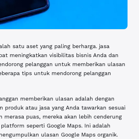
salah satu aset yang paling berharga.
jasa
pat meningkatkan visibilitas bisnis Anda dan
mendorong pelanggan untuk memberikan ulasan
 beberapa tips untuk mendorong pelanggan
elanggan memberikan ulasan adalah dengan
n produk atau jasa yang Anda tawarkan sesuai
n merasa puas, mereka akan lebih cenderung
platform seperti Google Maps. Ini adalah
mengumpulkan ulasan Google Maps organik.