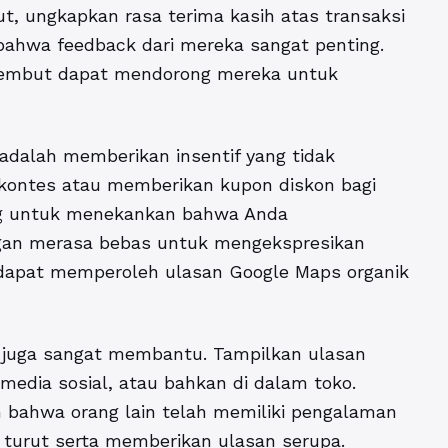
t, ungkapkan rasa terima kasih atas transaksi
bahwa feedback dari mereka sangat penting.
 lembut dapat mendorong mereka untuk
 adalah memberikan insentif yang tidak
 kontes atau memberikan kupon diskon bagi
ng untuk menekankan bahwa Anda
ggan merasa bebas untuk mengekspresikan
 dapat memperoleh ulasan Google Maps organik
l juga sangat membantu. Tampilkan ulasan
 media sosial, atau bahkan di dalam toko.
 bahwa orang lain telah memiliki pengalaman
turut serta memberikan ulasan serupa.