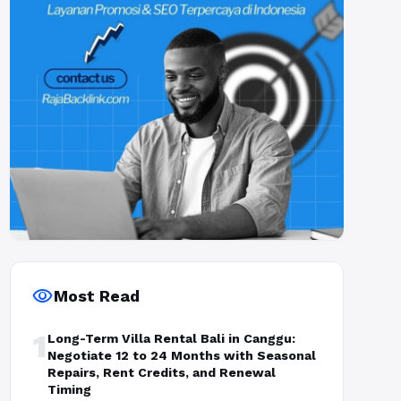
visibility
Most Read
1
Long-Term Villa Rental Bali in Canggu:
Negotiate 12 to 24 Months with Seasonal
Repairs, Rent Credits, and Renewal
Timing