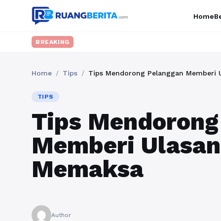
Home
Be
BREAKING
Home
/
Tips
/
Tips Mendorong Pelanggan Memberi U
TIPS
Tips Mendorong
Memberi Ulasan 
Memaksa
Author