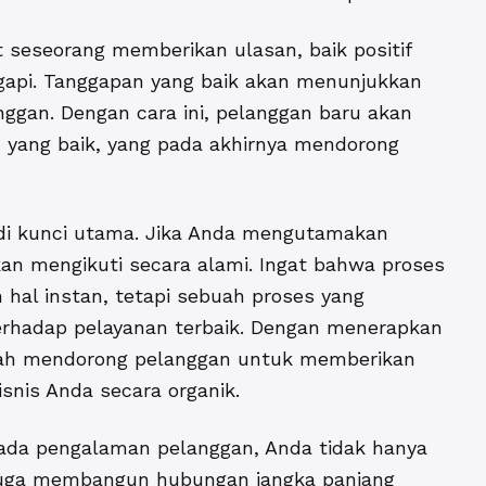
 seseorang memberikan ulasan, baik positif
gapi. Tanggapan yang baik akan menunjukkan
ggan. Dengan cara ini, pelanggan baru akan
 yang baik, yang pada akhirnya mendorong
adi kunci utama. Jika Anda mengutamakan
an mengikuti secara alami. Ingat bahwa proses
al instan, tetapi sebuah proses yang
rhadap pelayanan terbaik. Dengan menerapkan
udah mendorong pelanggan untuk memberikan
snis Anda secara organik.
ada pengalaman pelanggan, Anda tidak hanya
 juga membangun hubungan jangka panjang