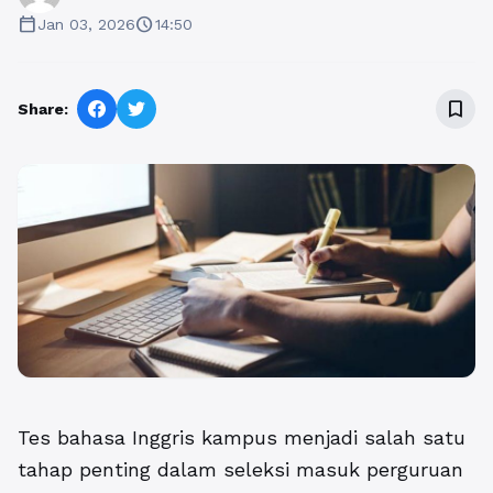
calendar_today
schedule
Jan 03, 2026
14:50
bookmark_border
Share:
Tes bahasa Inggris kampus menjadi salah satu
tahap penting dalam seleksi masuk perguruan