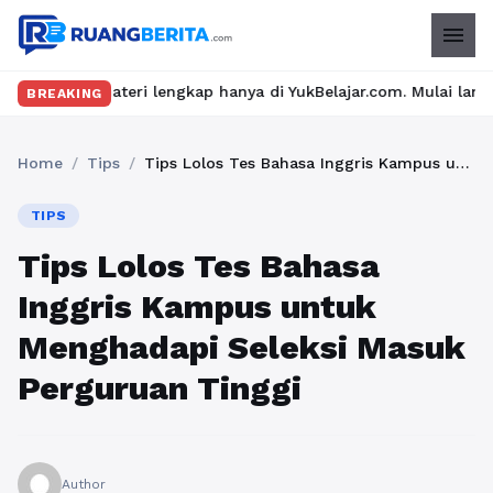
menu
ri lengkap hanya di YukBelajar.com. Mulai langkah suksesmu hari
BREAKING
Home
/
Tips
/
Tips Lolos Tes Bahasa Inggris Kampus untuk Menghadapi Seleksi Masuk Perguruan Tinggi
TIPS
Tips Lolos Tes Bahasa
Inggris Kampus untuk
Menghadapi Seleksi Masuk
Perguruan Tinggi
Author