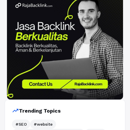
trending_up
Trending Topics
#SEO
#website