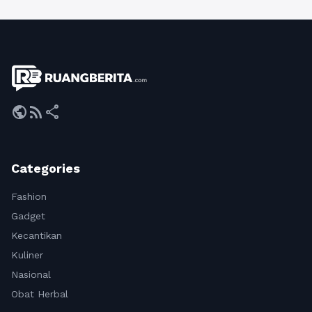
public
rss_feed
share
Categories
Fashion
Gadget
Kecantikan
Kuliner
Nasional
Obat Herbal