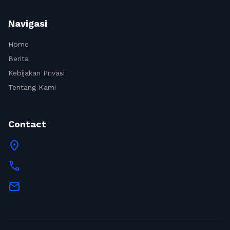
Navigasi
Home
Berita
Kebijakan Privasi
Tentang Kami
Contact
location_on
call
mail