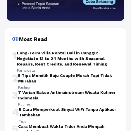
visibility
Most Read
1
Long-Term Villa Rental Bali in Canggu:
Negotiate 12 to 24 Months with Seasonal
Repairs, Rent Credits, and Renewal Timing
Pariwisata
2
5 Tips Memilih Baju Couple Murah Tapi Tidak
Murahan
Fashion
3
7 Varian Bakso Antimainstream Wisata Kuliner
Indonesia
Kuliner
4
5 Cara Memperkuat Sinyal WiFi Tanpa Aplikasi
Tambahan
Tips
5
Cara Membuat Waktu Tidur Anda Menjadi