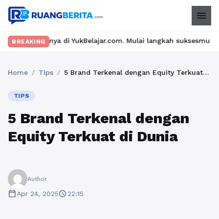
menu
ya di YukBelajar.com. Mulai langkah suksesmu hari ini! • Mau lu
BREAKING
Home
/
Tips
/
5 Brand Terkenal dengan Equity Terkuat di Dunia
TIPS
5 Brand Terkenal dengan
Equity Terkuat di Dunia
Author
calendar_today
schedule
Apr 24, 2025
22:15