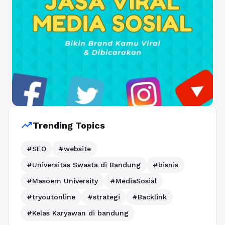
trending_up
Trending Topics
#SEO
#website
#Universitas Swasta di Bandung
#bisnis
#Masoem University
#MediaSosial
#tryoutonline
#strategi
#Backlink
#Kelas Karyawan di bandung