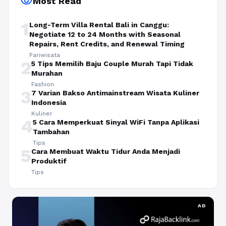
visibility
Most Read
1
Long-Term Villa Rental Bali in Canggu:
Negotiate 12 to 24 Months with Seasonal
Repairs, Rent Credits, and Renewal Timing
Pariwisata
2
5 Tips Memilih Baju Couple Murah Tapi Tidak
Murahan
Fashion
3
7 Varian Bakso Antimainstream Wisata Kuliner
Indonesia
Kuliner
4
5 Cara Memperkuat Sinyal WiFi Tanpa Aplikasi
Tambahan
Tips
5
Cara Membuat Waktu Tidur Anda Menjadi
Produktif
Tips
AD