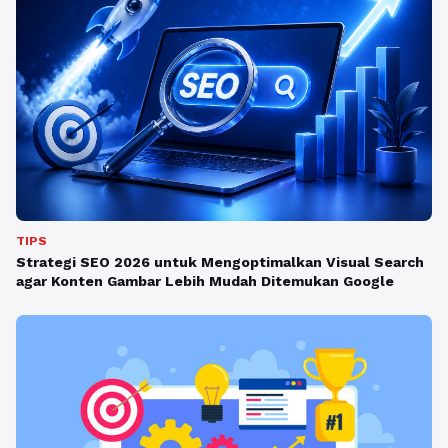
TIPS
Strategi SEO 2026 untuk Mengoptimalkan Visual Search
agar Konten Gambar Lebih Mudah Ditemukan Google