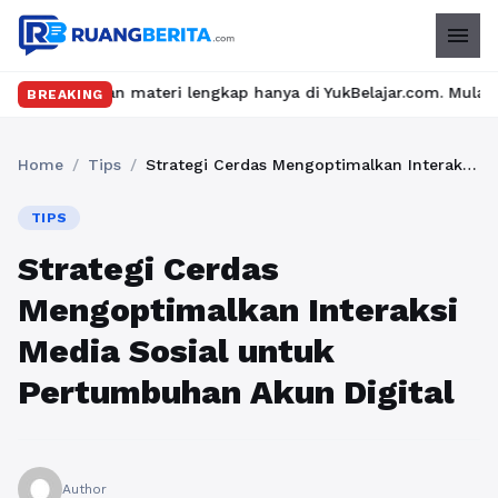
menu
 materi lengkap hanya di YukBelajar.com. Mulai langkah suksesmu
BREAKING
Home
/
Tips
/
Strategi Cerdas Mengoptimalkan Interaksi Media Sosial untuk Pertumbuhan Akun Digital
TIPS
Strategi Cerdas
Mengoptimalkan Interaksi
Media Sosial untuk
Pertumbuhan Akun Digital
Author