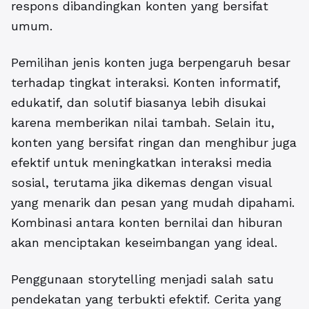
respons dibandingkan konten yang bersifat
umum.
Pemilihan jenis konten juga berpengaruh besar
terhadap tingkat interaksi. Konten informatif,
edukatif, dan solutif biasanya lebih disukai
karena memberikan nilai tambah. Selain itu,
konten yang bersifat ringan dan menghibur juga
efektif untuk meningkatkan
interaksi media
sosial
, terutama jika dikemas dengan visual
yang menarik dan pesan yang mudah dipahami.
Kombinasi antara konten bernilai dan hiburan
akan menciptakan keseimbangan yang ideal.
Penggunaan storytelling menjadi salah satu
pendekatan yang terbukti efektif. Cerita yang