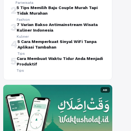
Pariwisata
2
5 Tips Memilih Baju Couple Murah Tapi
Tidak Murahan
Fashion
3
7 Varian Bakso Antimainstream Wisata
Kuliner Indonesia
Kuliner
4
5 Cara Memperkuat Sinyal WiFi Tanpa
Aplikasi Tambahan
Tips
5
Cara Membuat Waktu Tidur Anda Menjadi
Produktif
Tips
AD