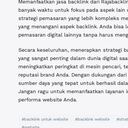
Memanfaatkan jasa backlink dari Rajabackli
banyak waktu untuk fokus pada aspek lain d
strategi pemasaran yang lebih kompleks me
yang menangani aspek backlink. Anda bisa le
pemasaran digital lainnya tanpa harus mengk
Secara keseluruhan, menerapkan strategi b
yang sangat penting dalam dunia digital saa
meningkatkan peringkat di mesin pencari, 
reputasi brand Anda. Dengan dukungan dari 
sumber daya yang tepat untuk berhasil dala
Jangan ragu untuk memanfaatkan layanan in
performa website Anda.
#backlink untuk website
#backlink website
#strat
#website