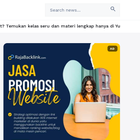
search
u dan materi lengkap hanya di YukBelajar.com. Mulai langkah suk
AD