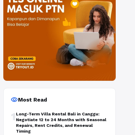
visibility
Most Read
1
Long-Term Villa Rental Bali in Canggu:
Negotiate 12 to 24 Months with Seasonal
Repairs, Rent Credits, and Renewal
Timing