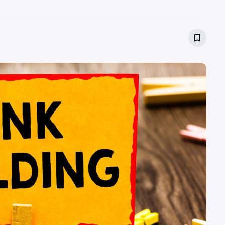
bookmark_border