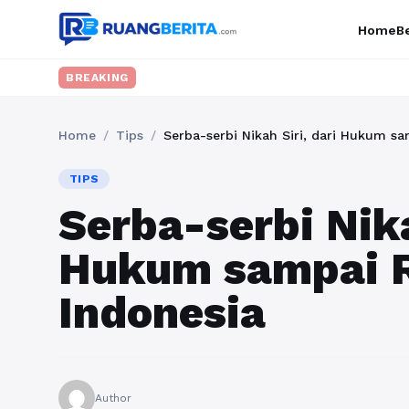
Home
Be
BREAKING
Home
/
Tips
/
Serba-serbi Nikah Siri, dari Hukum sa
TIPS
Serba-serbi Nika
Hukum sampai R
Indonesia
Author