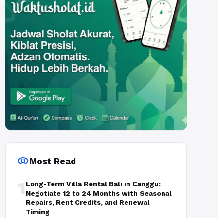
visibility
Most Read
1
Long-Term Villa Rental Bali in Canggu:
Negotiate 12 to 24 Months with Seasonal
Repairs, Rent Credits, and Renewal
Timing