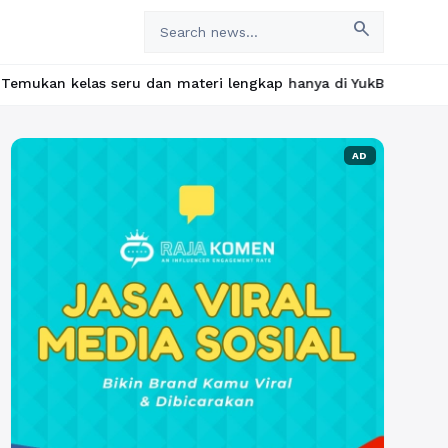
search
u dan materi lengkap hanya di YukBelajar.com. Mulai langkah suks
AD