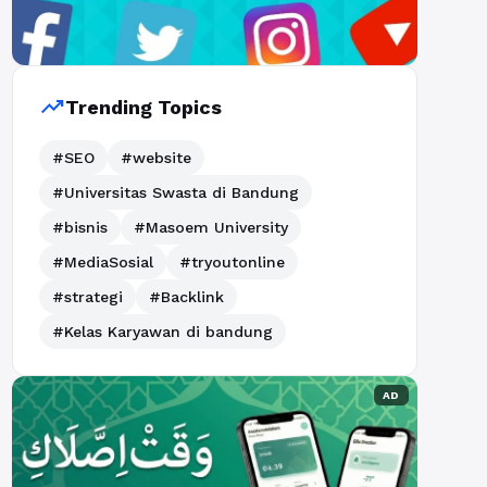
trending_up
Trending Topics
#SEO
#website
#Universitas Swasta di Bandung
#bisnis
#Masoem University
#MediaSosial
#tryoutonline
#strategi
#Backlink
#Kelas Karyawan di bandung
AD