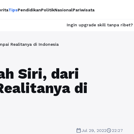
rita
Tips
Pendidikan
Politik
Nasional
Pariwisata
Ingin upgrade skill tanpa ribet? Temukan kelas ser
mpai Realitanya di Indonesia
h Siri, dari
ealitanya di
calendar_today
schedule
Jul 29, 2022
22:27