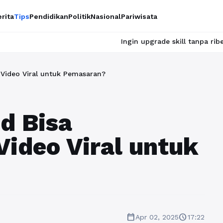
rita
Tips
Pendidikan
Politik
Nasional
Pariwisata
Ingin upgrade skill tanpa ribet? Temukan kela
Video Viral untuk Pemasaran?
d Bisa
ideo Viral untuk
calendar_today
schedule
Apr 02, 2025
17:22