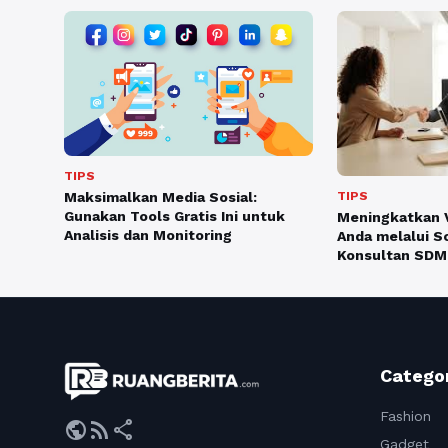
TIPS
TIPS
Maksimalkan Media Sosial:
Gunakan Tools Gratis Ini untuk
Meningkatkan Vi
Analisis dan Monitoring
Anda melalui 
Konsultan SDM
Catego
Fashion
public
rss_feed
share
Gadget