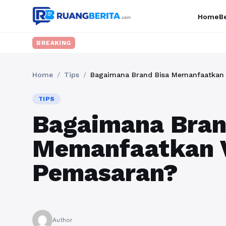
Home
Be
BREAKING
Home
/
Tips
/
Bagaimana Brand Bisa Memanfaatkan 
TIPS
Bagaimana Bran
Memanfaatkan V
Pemasaran?
Author