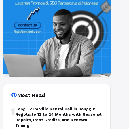
visibility
Most Read
1
Long-Term Villa Rental Bali in Canggu:
Negotiate 12 to 24 Months with Seasonal
Repairs, Rent Credits, and Renewal
Timing