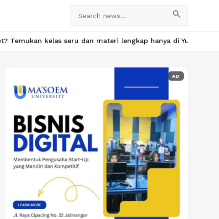
search
s seru dan materi lengkap hanya di YukBelajar.com. Mulai langka
AD