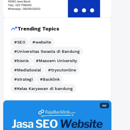
trending_up
Trending Topics
#SEO
#website
#Universitas Swasta di Bandung
#bisnis
#Masoem University
#MediaSosial
#tryoutonline
#strategi
#Backlink
#Kelas Karyawan di bandung
AD