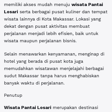
memiliki akses mudah menuju
wisata Pantai
Losari
serta berbagai pusat kuliner dan tempat
wisata lainnya di Kota Makassar. Lokasi yang
dekat dengan pusat aktivitas membuat
perjalanan menjadi lebih efisien, baik untuk
wisata maupun perjalanan bisnis.
Selain menawarkan kenyamanan, menginap di
hotel yang berada di pusat kota juga
memudahkan wisatawan menjelajahi berbagai
sudut Makassar tanpa harus menghabiskan
banyak waktu di perjalanan.
Penutup
Wisata Pantai Losari
merupakan destinasi