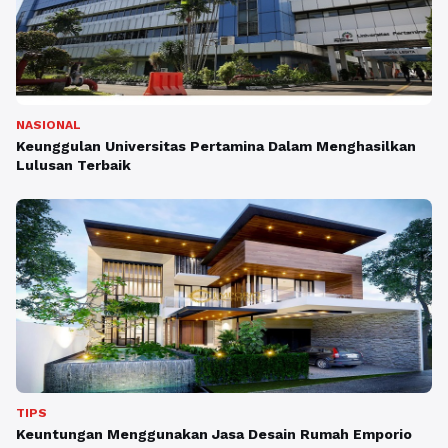
NASIONAL
Keunggulan Universitas Pertamina Dalam Menghasilkan
Lulusan Terbaik
TIPS
Keuntungan Menggunakan Jasa Desain Rumah Emporio