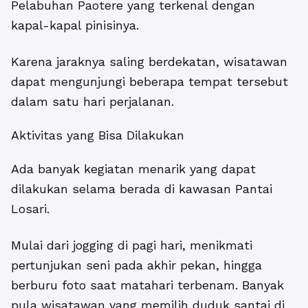
Pelabuhan Paotere yang terkenal dengan
kapal-kapal pinisinya.
Karena jaraknya saling berdekatan, wisatawan
dapat mengunjungi beberapa tempat tersebut
dalam satu hari perjalanan.
Aktivitas yang Bisa Dilakukan
Ada banyak kegiatan menarik yang dapat
dilakukan selama berada di kawasan Pantai
Losari.
Mulai dari jogging di pagi hari, menikmati
pertunjukan seni pada akhir pekan, hingga
berburu foto saat matahari terbenam. Banyak
pula wisatawan yang memilih duduk santai di