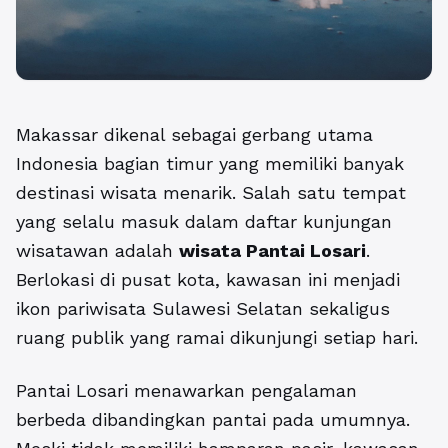
Makassar dikenal sebagai gerbang utama
Indonesia bagian timur yang memiliki banyak
destinasi wisata menarik. Salah satu tempat
yang selalu masuk dalam daftar kunjungan
wisatawan adalah
wisata Pantai Losari
.
Berlokasi di pusat kota, kawasan ini menjadi
ikon pariwisata Sulawesi Selatan sekaligus
ruang publik yang ramai dikunjungi setiap hari.
Pantai Losari menawarkan pengalaman
berbeda dibandingkan pantai pada umumnya.