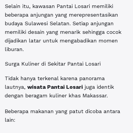
Selain itu, kawasan Pantai Losari memiliki
beberapa anjungan yang merepresentasikan
budaya Sulawesi Selatan. Setiap anjungan
memiliki desain yang menarik sehingga cocok
dijadikan latar untuk mengabadikan momen
liburan.
Surga Kuliner di Sekitar Pantai Losari
Tidak hanya terkenal karena panorama
lautnya,
wisata Pantai Losari
juga identik
dengan beragam kuliner khas Makassar.
Beberapa makanan yang patut dicoba antara
lain: