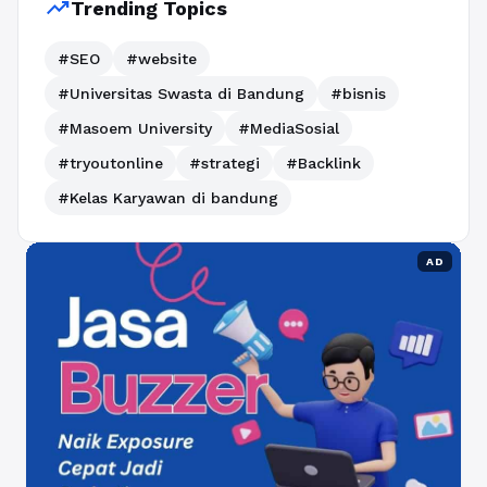
trending_up
Trending Topics
#SEO
#website
#Universitas Swasta di Bandung
#bisnis
#Masoem University
#MediaSosial
#tryoutonline
#strategi
#Backlink
#Kelas Karyawan di bandung
AD