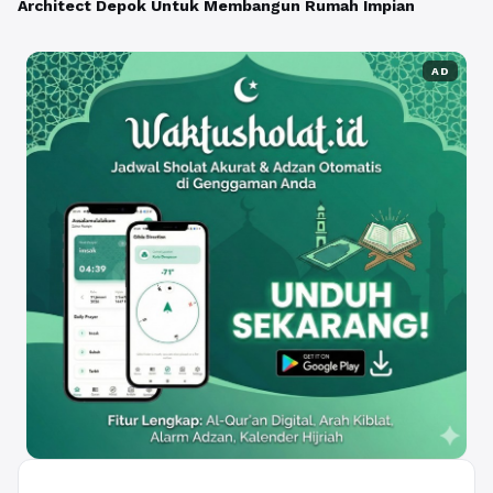
Architect Depok Untuk Membangun Rumah Impian
AD