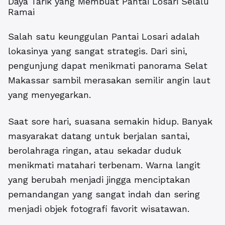
Daya Tarik yang Membuat Pantai Losari Selalu
Ramai
Salah satu keunggulan Pantai Losari adalah
lokasinya yang sangat strategis. Dari sini,
pengunjung dapat menikmati panorama Selat
Makassar sambil merasakan semilir angin laut
yang menyegarkan.
Saat sore hari, suasana semakin hidup. Banyak
masyarakat datang untuk berjalan santai,
berolahraga ringan, atau sekadar duduk
menikmati matahari terbenam. Warna langit
yang berubah menjadi jingga menciptakan
pemandangan yang sangat indah dan sering
menjadi objek fotografi favorit wisatawan.