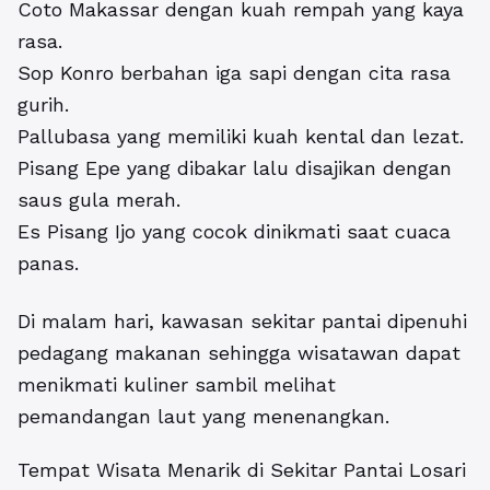
Coto Makassar dengan kuah rempah yang kaya
rasa.
Sop Konro berbahan iga sapi dengan cita rasa
gurih.
Pallubasa yang memiliki kuah kental dan lezat.
Pisang Epe yang dibakar lalu disajikan dengan
saus gula merah.
Es Pisang Ijo yang cocok dinikmati saat cuaca
panas.
Di malam hari, kawasan sekitar pantai dipenuhi
pedagang makanan sehingga wisatawan dapat
menikmati kuliner sambil melihat
pemandangan laut yang menenangkan.
Tempat Wisata Menarik di Sekitar Pantai Losari