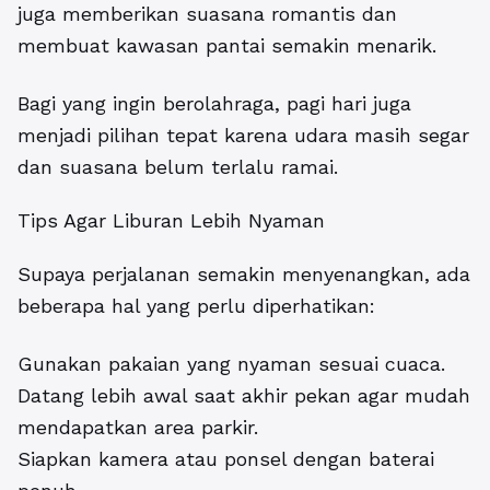
juga memberikan suasana romantis dan
membuat kawasan pantai semakin menarik.
Bagi yang ingin berolahraga, pagi hari juga
menjadi pilihan tepat karena udara masih segar
dan suasana belum terlalu ramai.
Tips Agar Liburan Lebih Nyaman
Supaya perjalanan semakin menyenangkan, ada
beberapa hal yang perlu diperhatikan:
Gunakan pakaian yang nyaman sesuai cuaca.
Datang lebih awal saat akhir pekan agar mudah
mendapatkan area parkir.
Siapkan kamera atau ponsel dengan baterai