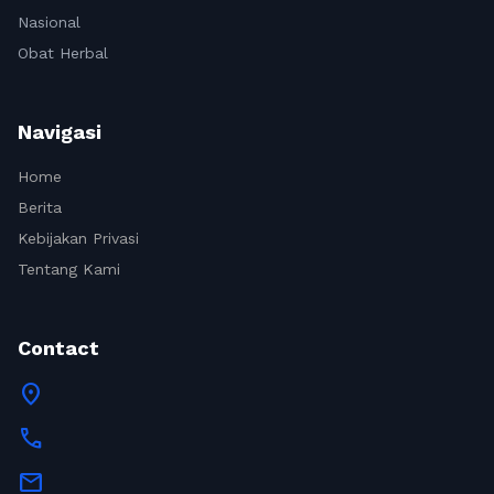
Nasional
Obat Herbal
Navigasi
Home
Berita
Kebijakan Privasi
Tentang Kami
Contact
location_on
call
mail