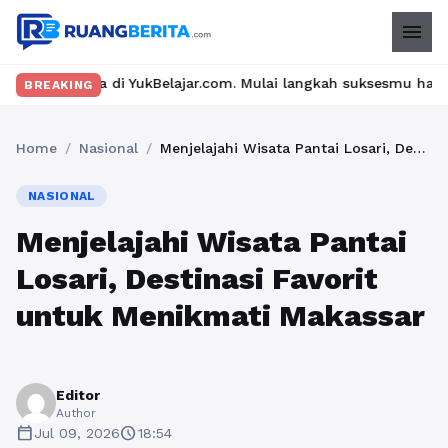
menu
ukBelajar.com. Mulai langkah suksesmu hari ini! • Mau lulus? La
BREAKING
Home
/
Nasional
/
Menjelajahi Wisata Pantai Losari, Destinasi Favorit untuk Menikmati Makassar
NASIONAL
Menjelajahi Wisata Pantai
Losari, Destinasi Favorit
untuk Menikmati Makassar
Editor
Author
calendar_today
schedule
Jul 09, 2026
18:54