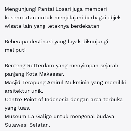
Mengunjungi Pantai Losari juga memberi
kesempatan untuk menjelajahi berbagai objek
wisata lain yang letaknya berdekatan.
Beberapa destinasi yang layak dikunjungi
meliputi:
Benteng Rotterdam yang menyimpan sejarah
panjang Kota Makassar.
Masjid Terapung Amirul Mukminin yang memiliki
arsitektur unik.
Centre Point of Indonesia dengan area terbuka
yang luas.
Museum La Galigo untuk mengenal budaya
Sulawesi Selatan.