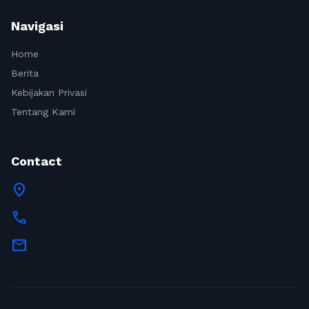
Navigasi
Home
Berita
Kebijakan Privasi
Tentang Kami
Contact
location_on
call
mail