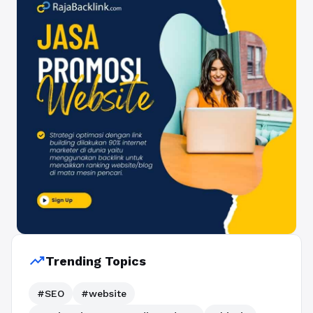
trending_up
Trending Topics
#SEO
#website