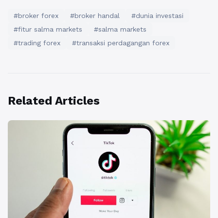
#broker forex
#broker handal
#dunia investasi
#fitur salma markets
#salma markets
#trading forex
#transaksi perdagangan forex
Related Articles