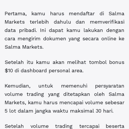
Pertama, kamu harus mendaftar di Salma
Markets terlebih dahulu dan memverifikasi
data pribadi. Ini dapat kamu lakukan dengan
cara mengirim dokumen yang secara online ke
Salma Markets.
Setelah itu kamu akan melihat tombol bonus
$10 di dashboard personal area.
Kemudian, untuk memenuhi persyaratan
volume trading yang ditetapkan oleh Salma
Markets, kamu harus mencapai volume sebesar
5 lot dalam jangka waktu maksimal 30 hari.
Setelah volume trading tercapai beserta