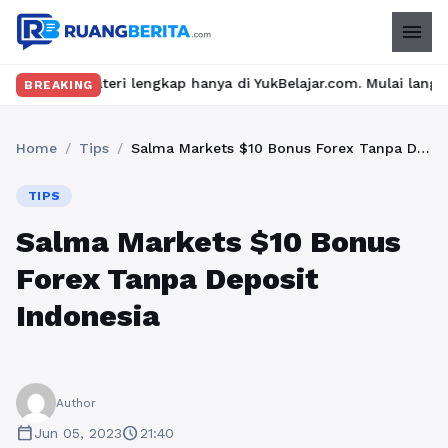
menu
ateri lengkap hanya di YukBelajar.com. Mulai langkah suksesmu ha
BREAKING
Home
/
Tips
/
Salma Markets $10 Bonus Forex Tanpa Deposit Indonesia
TIPS
Salma Markets $10 Bonus
Forex Tanpa Deposit
Indonesia
Author
calendar_today
schedule
Jun 05, 2023
21:40