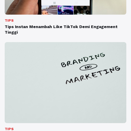
TIPS
Tips Instan Menambah Like TikTok Demi Engagement
Tinggi
TIPS