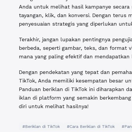
Anda untuk melihat hasil kampanye secara 
tayangan, klik, dan konversi. Dengan terus
penyesuaian strategis yang diperlukan untu
Terakhir, jangan lupakan pentingnya penguji
berbeda, seperti gambar, teks, dan format 
mana yang paling efektif dan mendapatkan ha
Dengan pendekatan yang tepat dan pemah
TikTok
, Anda memiliki kesempatan besar un
Panduan beriklan di TikTok ini diharapka
iklan di platform yang semakin berkembang 
diri untuk melihat hasilnya!
#Beriklan di TikTok
#Cara Beriklan di TikTok
#Pan