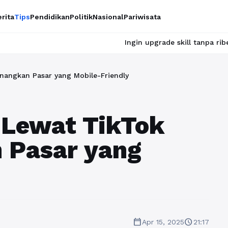
rita
Tips
Pendidikan
Politik
Nasional
Pariwisata
Ingin upgrade skill tanpa ribet? Temukan kela
nangkan Pasar yang Mobile-Friendly
 Lewat TikTok
 Pasar yang
calendar_today
schedule
Apr 15, 2025
21:17