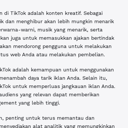
n di TikTok adalah konten kreatif. Sebagai
rik dan menghibur akan lebih mungkin menarik
erwarna-warni, musik yang menarik, serta
ikan juga untuk memasukkan ajakan bertindak
 Ini akan mendorong pengguna untuk melakukan
 situs web Anda atau melakukan pembelian.
 TikTok adalah kemampuan untuk menggunakan
menambah daya tarik iklan Anda. Selain itu,
ikTok untuk memperluas jangkauan iklan Anda.
 audiens yang relevan dapat memberikan
ment yang lebih tinggi.
n, penting untuk terus memantau dan
s menyediakan alat analitik yang memungkinkan