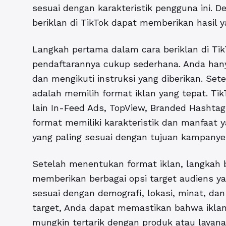
sesuai dengan karakteristik pengguna ini. D
beriklan di TikTok dapat memberikan hasil ya
Langkah pertama dalam cara beriklan di Ti
pendaftarannya cukup sederhana. Anda hany
dan mengikuti instruksi yang diberikan. Set
adalah memilih format iklan yang tepat. Ti
lain In-Feed Ads, TopView, Branded Hashtag
format memiliki karakteristik dan manfaat 
yang paling sesuai dengan tujuan kampanye
Setelah menentukan format iklan, langkah 
memberikan berbagai opsi target audiens
sesuai dengan demografi, lokasi, minat, dan
target, Anda dapat memastikan bahwa iklan 
mungkin tertarik dengan produk atau layana