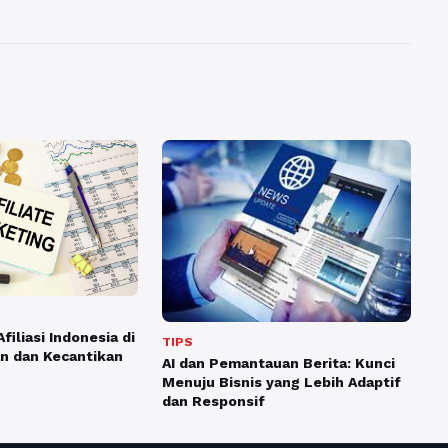
filiasi Indonesia di
TIPS
n dan Kecantikan
AI dan Pemantauan Berita: Kunci
Menuju Bisnis yang Lebih Adaptif
dan Responsif