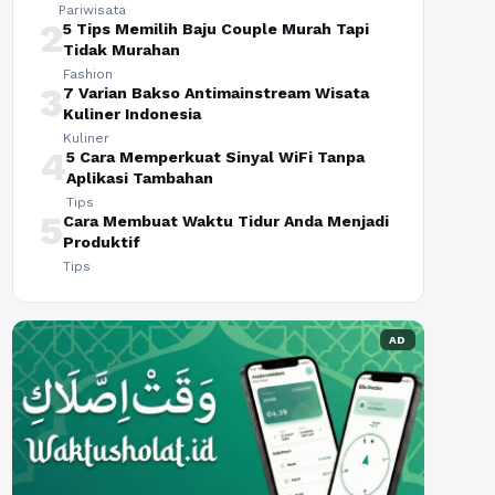
Pariwisata
2
5 Tips Memilih Baju Couple Murah Tapi
Tidak Murahan
Fashion
3
7 Varian Bakso Antimainstream Wisata
Kuliner Indonesia
Kuliner
4
5 Cara Memperkuat Sinyal WiFi Tanpa
Aplikasi Tambahan
Tips
5
Cara Membuat Waktu Tidur Anda Menjadi
Produktif
Tips
AD