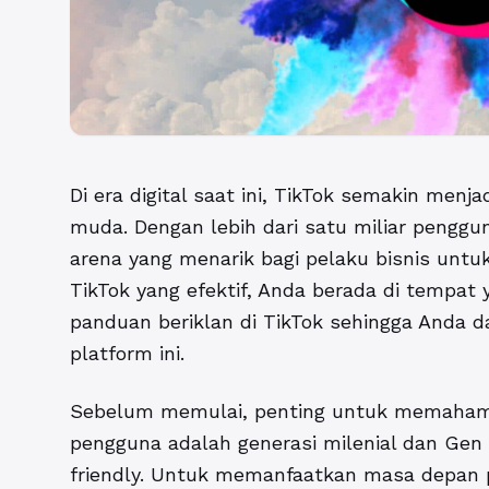
Di era digital saat ini, TikTok semakin men
muda. Dengan lebih dari satu miliar penggun
arena yang menarik bagi pelaku bisnis untuk
TikTok yang efektif, Anda berada di tempat 
panduan beriklan di TikTok
sehingga Anda da
platform ini.
Sebelum memulai, penting untuk memahami 
pengguna adalah generasi milenial dan Gen
friendly. Untuk memanfaatkan masa depan p