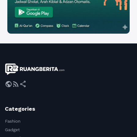
public
rss_feed
share
Categories
Fashion
Gadget