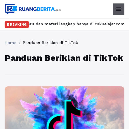
menu
las seru dan materi lengkap hanya di YukBelajar.com. Mulai lang
BREAKING
Home
/
Panduan Beriklan di TikTok
Panduan Beriklan di TikTok