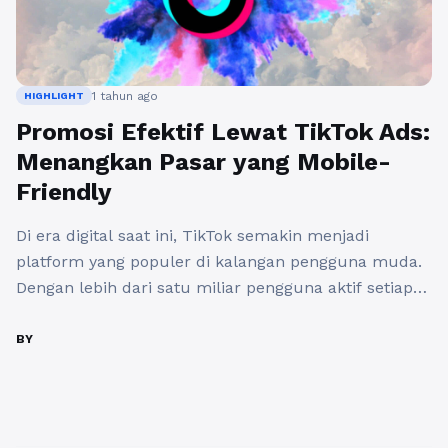
1 tahun ago
HIGHLIGHT
Promosi Efektif Lewat TikTok Ads:
Menangkan Pasar yang Mobile-
Friendly
Di era digital saat ini, TikTok semakin menjadi
platform yang populer di kalangan pengguna muda.
Dengan lebih dari satu miliar pengguna aktif setiap
bulannya, TikTok telah menjadi arena yang menarik
bagi pelaku bisnis untuk beriklan. Jika Anda mencari
BY
cara beriklan di TikTok yang efektif, Anda berada di
tempat yang tepat. Artikel ini akan memberikan
panduan ...
Baca Selengkapnya