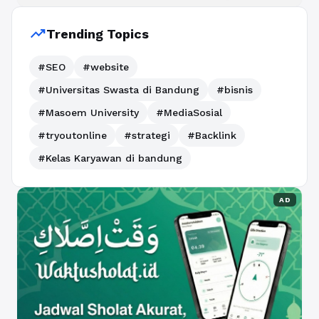
trending_up
Trending Topics
#SEO
#website
#Universitas Swasta di Bandung
#bisnis
#Masoem University
#MediaSosial
#tryoutonline
#strategi
#Backlink
#Kelas Karyawan di bandung
AD