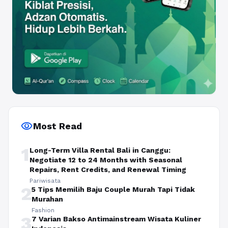
visibility
Most Read
1
Long-Term Villa Rental Bali in Canggu:
Negotiate 12 to 24 Months with Seasonal
Repairs, Rent Credits, and Renewal Timing
Pariwisata
2
5 Tips Memilih Baju Couple Murah Tapi Tidak
Murahan
Fashion
3
7 Varian Bakso Antimainstream Wisata Kuliner