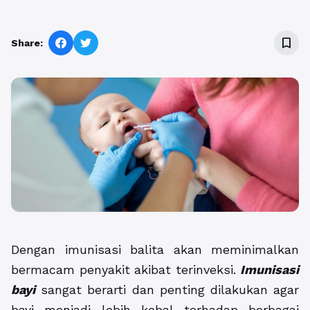
bookmark_border
Share:
Dengan imunisasi balita akan meminimalkan
bermacam penyakit akibat terinveksi.
Imunisasi
bayi
sangat berarti dan penting dilakukan agar
bayi menjadi lebih kebal terhadap berbagai