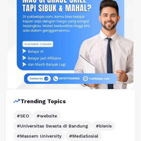
trending_up
Trending Topics
#SEO
#website
#Universitas Swasta di Bandung
#bisnis
#Masoem University
#MediaSosial