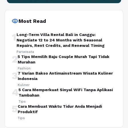
visibility
Most Read
1
Long-Term Villa Rental Bali in Canggu:
Negotiate 12 to 24 Months with Seasonal
Repairs, Rent Credits, and Renewal Timing
Pariwisata
2
5 Tips Memilih Baju Couple Murah Tapi Tidak
Murahan
Fashion
3
7 Varian Bakso Antimainstream Wisata Kuliner
Indonesia
Kuliner
4
5 Cara Memperkuat Sinyal WiFi Tanpa Aplikasi
Tambahan
Tips
5
Cara Membuat Waktu Tidur Anda Menjadi
Produktif
Tips