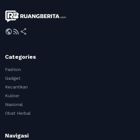
public
rss_feed
share
Categories
Fashion
Gadget
Kecantikan
Kuliner
Nasional
Obat Herbal
Navigasi