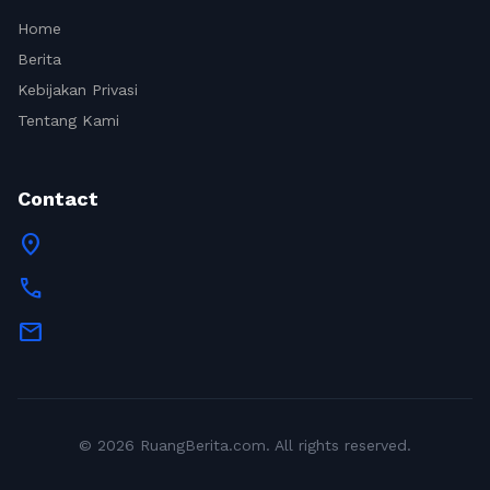
Home
Berita
Kebijakan Privasi
Tentang Kami
Contact
location_on
call
mail
© 2026 RuangBerita.com. All rights reserved.