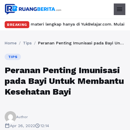
menu
ateri lengkap hanya di YukBelajar.com. Mulai langkah suksesmu h
BREAKING
Home
/
Tips
/
Peranan Penting Imunisasi pada Bayi Untuk Membantu Kesehatan Bayi
TIPS
Peranan Penting Imunisasi
pada Bayi Untuk Membantu
Kesehatan Bayi
Author
calendar_today
schedule
Apr 26, 2022
12:14