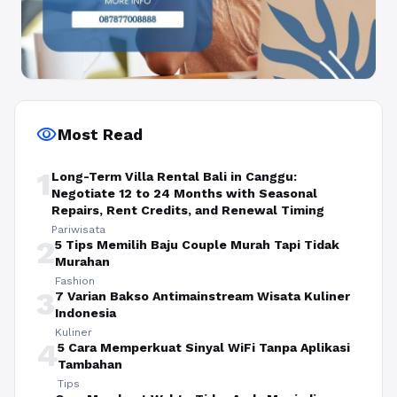
visibility
Most Read
1
Long-Term Villa Rental Bali in Canggu:
Negotiate 12 to 24 Months with Seasonal
Repairs, Rent Credits, and Renewal Timing
Pariwisata
2
5 Tips Memilih Baju Couple Murah Tapi Tidak
Murahan
Fashion
3
7 Varian Bakso Antimainstream Wisata Kuliner
Indonesia
Kuliner
4
5 Cara Memperkuat Sinyal WiFi Tanpa Aplikasi
Tambahan
Tips