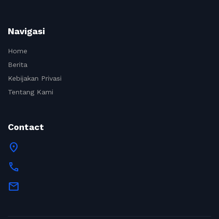
Navigasi
Home
Berita
Kebijakan Privasi
Tentang Kami
Contact
location_on
call
mail