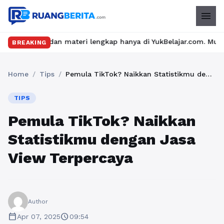
menu
n materi lengkap hanya di YukBelajar.com. Mulai langkah suksesm
BREAKING
Home
/
Tips
/
Pemula TikTok? Naikkan Statistikmu dengan Jasa View Terpercaya
TIPS
Pemula TikTok? Naikkan
Statistikmu dengan Jasa
View Terpercaya
Author
calendar_today
schedule
Apr 07, 2025
09:54