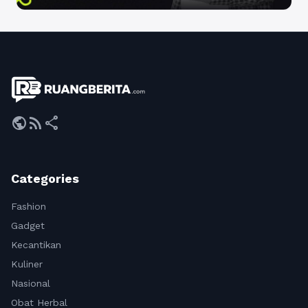
public
rss_feed
share
Categories
Fashion
Gadget
Kecantikan
Kuliner
Nasional
Obat Herbal