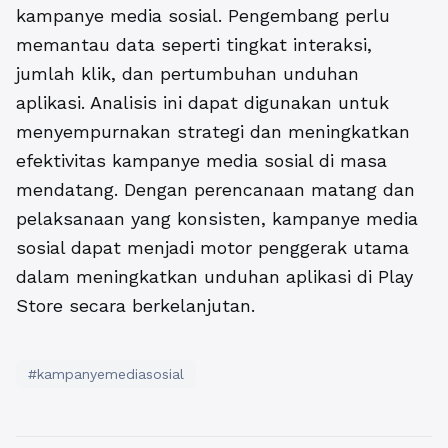
kampanye media sosial. Pengembang perlu
memantau data seperti tingkat interaksi,
jumlah klik, dan pertumbuhan unduhan
aplikasi. Analisis ini dapat digunakan untuk
menyempurnakan strategi dan meningkatkan
efektivitas kampanye media sosial di masa
mendatang. Dengan perencanaan matang dan
pelaksanaan yang konsisten, kampanye media
sosial dapat menjadi motor penggerak utama
dalam meningkatkan unduhan aplikasi di Play
Store secara berkelanjutan.
#kampanyemediasosial