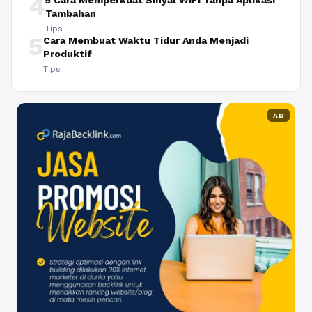
4
Tambahan
Tips
5
Cara Membuat Waktu Tidur Anda Menjadi
Produktif
Tips
AD