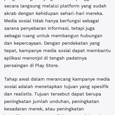
secara langsung melalui platform yang sudah
akrab dengan kehidupan sehari-hari mereka.
Media sosial tidak hanya berfungsi sebagai
sarana penyebaran informasi, tetapi juga
sebagai ruang untuk membangun hubungan
dan kepercayaan. Dengan pendekatan yang
tepat, kampanye media sosial dapat membantu
aplikasi menonjol di tengah padatnya
persaingan di Play Store.
Tahap awal dalam merancang kampanye media
sosial adalah menetapkan tujuan yang spesifik
dan realistis. Tujuan tersebut dapat berupa
peningkatan jumlah unduhan, peningkatan
kesadaran merek, atau peningkatan