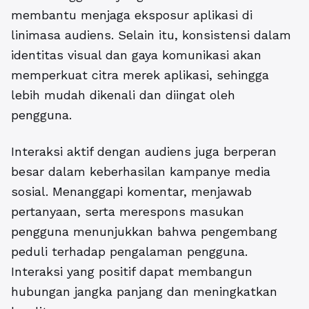
membantu menjaga eksposur aplikasi di
linimasa audiens. Selain itu, konsistensi dalam
identitas visual dan gaya komunikasi akan
memperkuat citra merek aplikasi, sehingga
lebih mudah dikenali dan diingat oleh
pengguna.
Interaksi aktif dengan audiens juga berperan
besar dalam keberhasilan kampanye media
sosial. Menanggapi komentar, menjawab
pertanyaan, serta merespons masukan
pengguna menunjukkan bahwa pengembang
peduli terhadap pengalaman pengguna.
Interaksi yang positif dapat membangun
hubungan jangka panjang dan meningkatkan