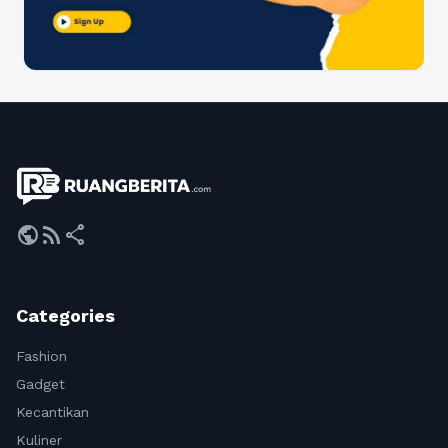
public
rss_feed
share
Categories
Fashion
Gadget
Kecantikan
Kuliner