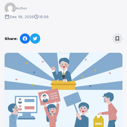
Author
calendar_today
schedule
Des 19, 2025
15:56
bookmark_border
Share: