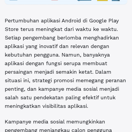
Pertumbuhan aplikasi Android di Google Play
Store terus meningkat dari waktu ke waktu.
Setiap pengembang berlomba menghadirkan
aplikasi yang inovatif dan relevan dengan
kebutuhan pengguna. Namun, banyaknya
aplikasi dengan fungsi serupa membuat
persaingan menjadi semakin ketat. Dalam
situasi ini, strategi promosi memegang peranan
penting, dan kampanye media sosial menjadi
salah satu pendekatan paling efektif untuk
meningkatkan visibilitas aplikasi.
Kampanye media sosial
memungkinkan
pengembang menjangkau calon pengguna