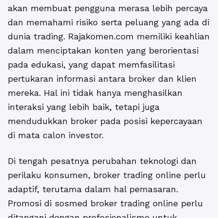
akan membuat pengguna merasa lebih percaya
dan memahami risiko serta peluang yang ada di
dunia trading. Rajakomen.com memiliki keahlian
dalam menciptakan konten yang berorientasi
pada edukasi, yang dapat memfasilitasi
pertukaran informasi antara broker dan klien
mereka. Hal ini tidak hanya menghasilkan
interaksi yang lebih baik, tetapi juga
mendudukkan broker pada posisi kepercayaan
di mata calon investor.
Di tengah pesatnya perubahan teknologi dan
perilaku konsumen, broker trading online perlu
adaptif, terutama dalam hal pemasaran.
Promosi di sosmed broker trading online perlu
ditangani dengan profesionalisme untuk