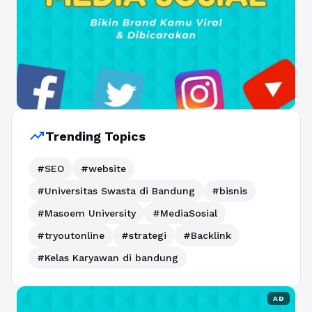
trending_up
Trending Topics
#SEO
#website
#Universitas Swasta di Bandung
#bisnis
#Masoem University
#MediaSosial
#tryoutonline
#strategi
#Backlink
#Kelas Karyawan di bandung
AD