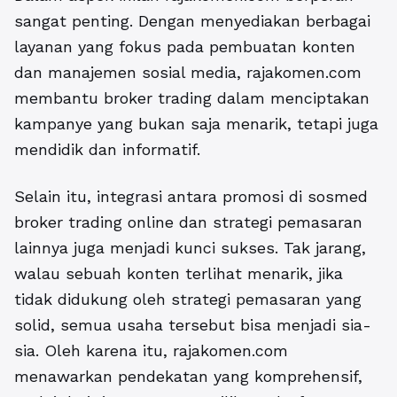
sangat penting. Dengan menyediakan berbagai
layanan yang fokus pada pembuatan konten
dan manajemen sosial media, rajakomen.com
membantu broker trading dalam menciptakan
kampanye yang bukan saja menarik, tetapi juga
mendidik dan informatif.
Selain itu, integrasi antara promosi di sosmed
broker trading online dan strategi pemasaran
lainnya juga menjadi kunci sukses. Tak jarang,
walau sebuah konten terlihat menarik, jika
tidak didukung oleh strategi pemasaran yang
solid, semua usaha tersebut bisa menjadi sia-
sia. Oleh karena itu, rajakomen.com
menawarkan pendekatan yang komprehensif,