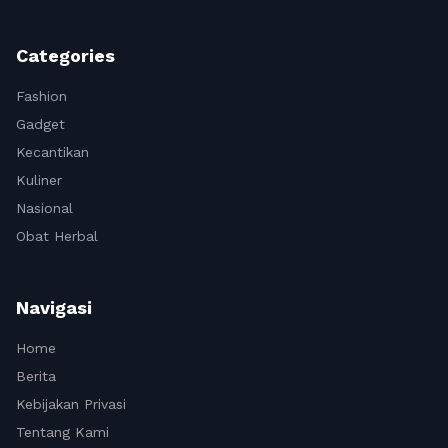
Categories
Fashion
Gadget
Kecantikan
Kuliner
Nasional
Obat Herbal
Navigasi
Home
Berita
Kebijakan Privasi
Tentang Kami