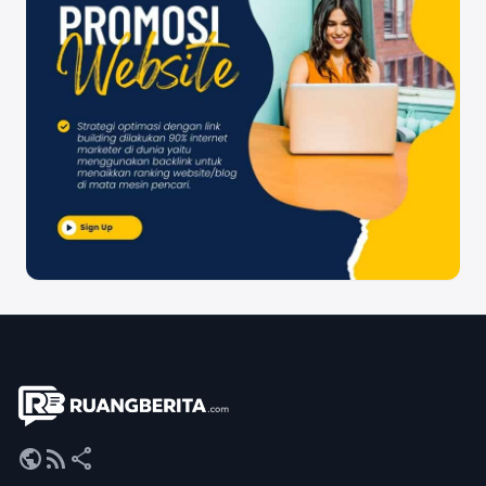
public
rss_feed
share