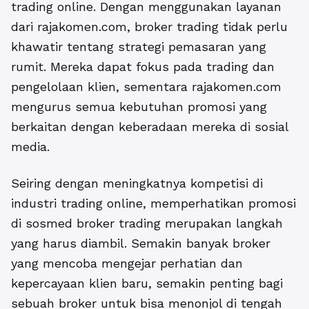
trading online
. Dengan menggunakan layanan
dari rajakomen.com, broker trading tidak perlu
khawatir tentang strategi pemasaran yang
rumit. Mereka dapat fokus pada trading dan
pengelolaan klien, sementara rajakomen.com
mengurus semua kebutuhan promosi yang
berkaitan dengan keberadaan mereka di sosial
media.
Seiring dengan meningkatnya kompetisi di
industri trading online, memperhatikan promosi
di sosmed broker trading merupakan langkah
yang harus diambil. Semakin banyak broker
yang mencoba mengejar perhatian dan
kepercayaan klien baru, semakin penting bagi
sebuah broker untuk bisa menonjol di tengah