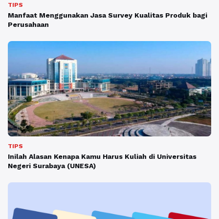
TIPS
Manfaat Menggunakan Jasa Survey Kualitas Produk bagi
Perusahaan
TIPS
Inilah Alasan Kenapa Kamu Harus Kuliah di Universitas
Negeri Surabaya (UNESA)