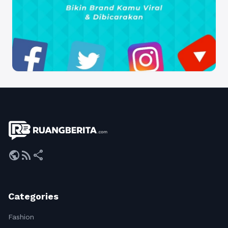
public
rss_feed
share
Categories
Fashion