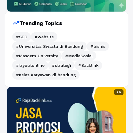
trending_up
Trending Topics
#SEO
#website
#Universitas Swasta di Bandung
#bisnis
#Masoem University
#MediaSosial
#tryoutonline
#strategi
#Backlink
#Kelas Karyawan di bandung
AD