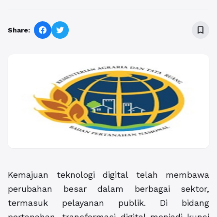
bookmark_border
Share:
Kemajuan teknologi digital telah membawa
perubahan besar dalam berbagai sektor,
termasuk pelayanan publik. Di bidang
pertanahan, transformasi digital menjadi kunci