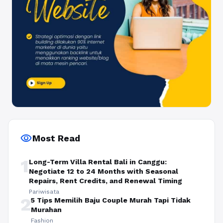
visibility
Most Read
1
Long-Term Villa Rental Bali in Canggu:
Negotiate 12 to 24 Months with Seasonal
Repairs, Rent Credits, and Renewal Timing
Pariwisata
2
5 Tips Memilih Baju Couple Murah Tapi Tidak
Murahan
Fashion