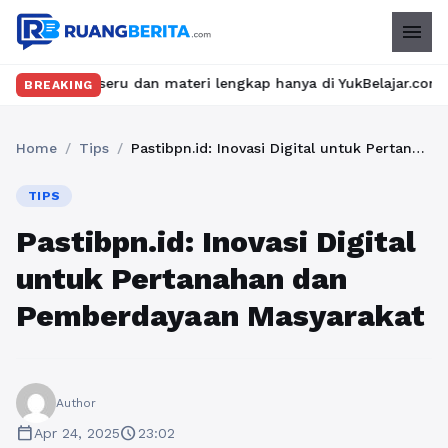
menu
seru dan materi lengkap hanya di YukBelajar.com. Mulai langkah s
BREAKING
Home
/
Tips
/
Pastibpn.id: Inovasi Digital untuk Pertanahan dan Pemberdayaan Masyarakat
TIPS
Pastibpn.id: Inovasi Digital
untuk Pertanahan dan
Pemberdayaan Masyarakat
Author
calendar_today
schedule
Apr 24, 2025
23:02