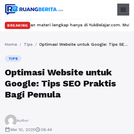
menu
dan materi lengkap hanya di YukBelajar.com. Mulai langkah sukse
BREAKING
Home
/
Tips
/
Optimasi Website untuk Google: Tips SEO Praktis Bagi Pemula
TIPS
Optimasi Website untuk
Google: Tips SEO Praktis
Bagi Pemula
Author
calendar_today
schedule
Mei 10, 2025
08:44