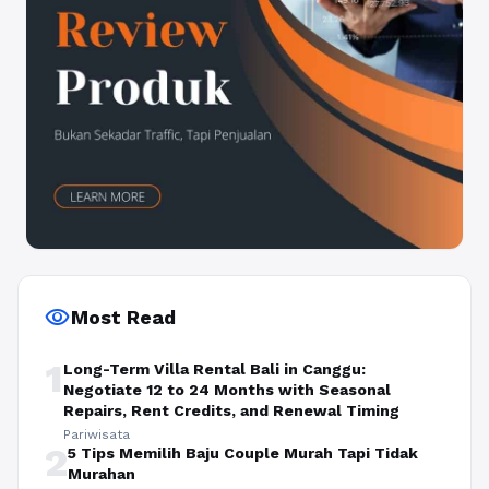
visibility
Most Read
1
Long-Term Villa Rental Bali in Canggu:
Negotiate 12 to 24 Months with Seasonal
Repairs, Rent Credits, and Renewal Timing
Pariwisata
2
5 Tips Memilih Baju Couple Murah Tapi Tidak
Murahan