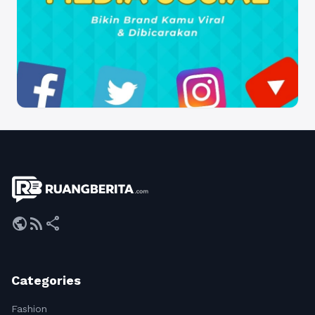
public
rss_feed
share
Categories
Fashion