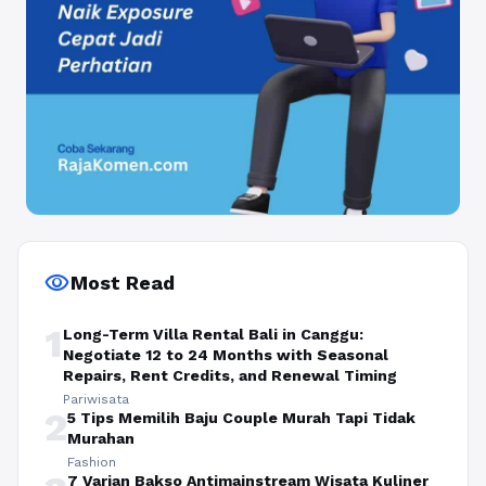
visibility
Most Read
1
Long-Term Villa Rental Bali in Canggu:
Negotiate 12 to 24 Months with Seasonal
Repairs, Rent Credits, and Renewal Timing
Pariwisata
2
5 Tips Memilih Baju Couple Murah Tapi Tidak
Murahan
Fashion
7 Varian Bakso Antimainstream Wisata Kuliner