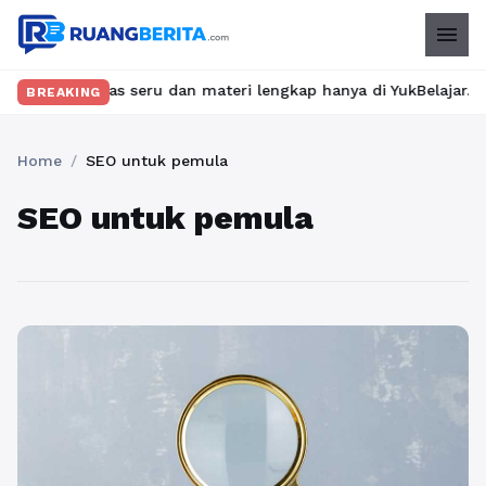
menu
kan kelas seru dan materi lengkap hanya di YukBelajar.com. Mula
BREAKING
Home
/
SEO untuk pemula
SEO untuk pemula