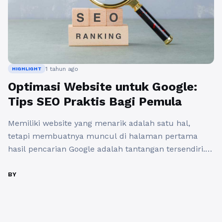
1 tahun ago
HIGHLIGHT
Optimasi Website untuk Google:
Tips SEO Praktis Bagi Pemula
Memiliki website yang menarik adalah satu hal,
tetapi membuatnya muncul di halaman pertama
hasil pencarian Google adalah tantangan tersendiri.
Bagi pemula, memahami dan menerapkan teknik
SEO (Search Engine Optimization) adalah langkah
BY
penting untuk meningkatkan visibilitas online. Dalam
artikel ini, kita akan membahas beberapa tips SEO
untuk pemula yang dapat membantu Anda