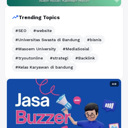
trending_up
Trending Topics
#SEO
#website
#Universitas Swasta di Bandung
#bisnis
#Masoem University
#MediaSosial
#tryoutonline
#strategi
#Backlink
#Kelas Karyawan di bandung
AD