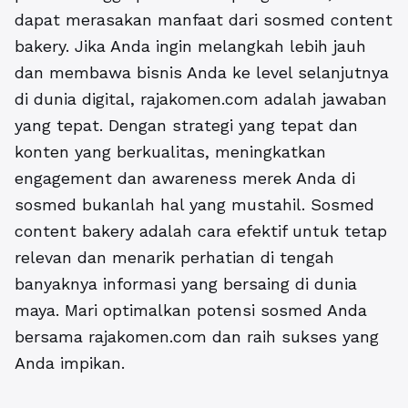
dapat merasakan manfaat dari
sosmed content
bakery
. Jika Anda ingin melangkah lebih jauh
dan membawa bisnis Anda ke level selanjutnya
di dunia digital, rajakomen.com adalah jawaban
yang tepat. Dengan strategi yang tepat dan
konten yang berkualitas, meningkatkan
engagement dan awareness merek Anda di
sosmed bukanlah hal yang mustahil. Sosmed
content bakery adalah cara efektif untuk tetap
relevan dan menarik perhatian di tengah
banyaknya informasi yang bersaing di dunia
maya. Mari optimalkan potensi sosmed Anda
bersama rajakomen.com dan raih sukses yang
Anda impikan.