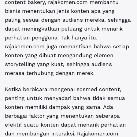
content bakery, rajakomen.com membantu
bisnis menentukan jenis konten apa yang
paling sesuai dengan audiens mereka, sehingga
dapat meningkatkan peluang untuk menarik
perhatian pengguna. Tak hanya itu,
rajakomen.com juga memastikan bahwa setiap
konten yang dibuat mengandung elemen
storytelling yang kuat, sehingga audiens
merasa terhubung dengan merek.
Ketika berbicara mengenai sosmed content,
penting untuk menyadari bahwa tidak semua
konten memiliki dampak yang sama. Ada
berbagai faktor yang menentukan seberapa
efektif suatu konten dapat menarik perhatian
dan membangun interaksi. Rajakomen.com