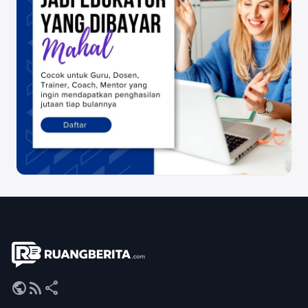
public
rss_feed
share