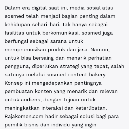
Dalam era digital saat ini, media sosial atau
sosmed telah menjadi bagian penting dalam
kehidupan sehari-hari. Tak hanya sebagai
fasilitas untuk berkomunikasi, sosmed juga
berfungsi sebagai sarana untuk
mempromosikan produk dan jasa. Namun,
untuk bisa bersaing dan menarik perhatian
pengguna, diperlukan strategi yang tepat, salah
satunya melalui
sosmed content bakery
.
Konsep ini mengedepankan pentingnya
pembuatan konten yang menarik dan relevan
untuk audiens, dengan tujuan untuk
meningkatkan interaksi dan keterlibatan.
Rajakomen.com hadir sebagai solusi bagi para
pemilik bisnis dan individu yang ingin