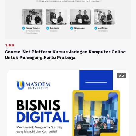
TIPS
Course-Net Platform Kursus Jaringan Komputer Online
Untuk Pemegang Kartu Prakerja
AD