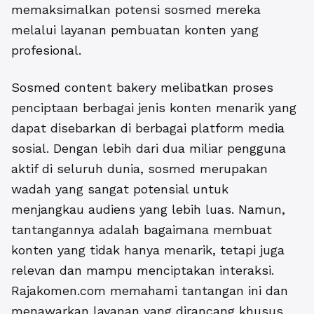
memaksimalkan potensi sosmed mereka
melalui layanan pembuatan konten yang
profesional.
Sosmed content bakery melibatkan proses
penciptaan berbagai jenis konten menarik yang
dapat disebarkan di berbagai platform media
sosial. Dengan lebih dari dua miliar pengguna
aktif di seluruh dunia, sosmed merupakan
wadah yang sangat potensial untuk
menjangkau audiens yang lebih luas. Namun,
tantangannya adalah bagaimana membuat
konten yang tidak hanya menarik, tetapi juga
relevan dan mampu menciptakan interaksi.
Rajakomen.com memahami tantangan ini dan
menawarkan layanan yang dirancang khusus