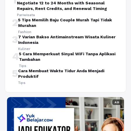
1
Negotiate 12 to 24 Months with Seasonal
Repairs, Rent Credits, and Renewal Timing
Pariwisata
2
5 Tips Memilih Baju Couple Murah Tapi Tidak
Murahan
Fashion
3
7 Varian Bakso Antimainstream Wisata Kuliner
Indonesia
Kuliner
4
5 Cara Memperkuat Sinyal WiFi Tanpa Aplikasi
Tambahan
Tips
5
Cara Membuat Waktu Tidur Anda Menjadi
Produktif
Tips
AD