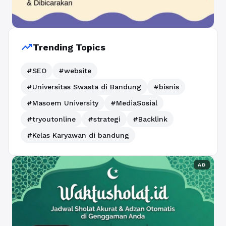
trending_up
Trending Topics
#SEO
#website
#Universitas Swasta di Bandung
#bisnis
#Masoem University
#MediaSosial
#tryoutonline
#strategi
#Backlink
#Kelas Karyawan di bandung
AD