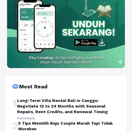
visibility
Most Read
1
Long-Term Villa Rental Bali in Canggu:
Negotiate 12 to 24 Months with Seasonal
Repairs, Rent Credits, and Renewal Timing
Pariwisata
2
5 Tips Memilih Baju Couple Murah Tapi Tidak
Murahan