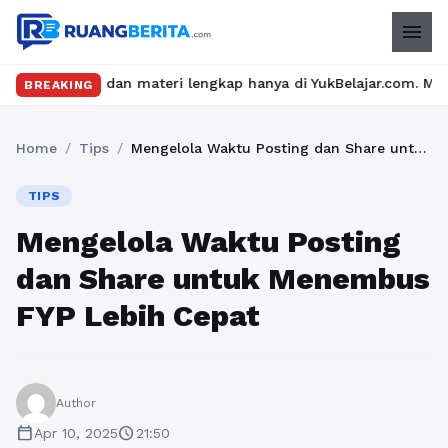
menu
ru dan materi lengkap hanya di YukBelajar.com. Mulai langkah su
BREAKING
Home
/
Tips
/
Mengelola Waktu Posting dan Share untuk Menembus FYP Lebih Cepat
TIPS
Mengelola Waktu Posting
dan Share untuk Menembus
FYP Lebih Cepat
Author
calendar_today
schedule
Apr 10, 2025
21:50