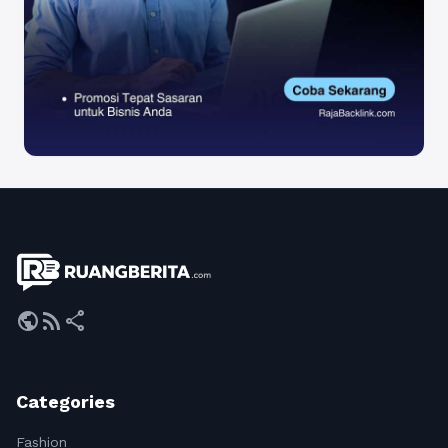
public
rss_feed
share
Categories
Fashion