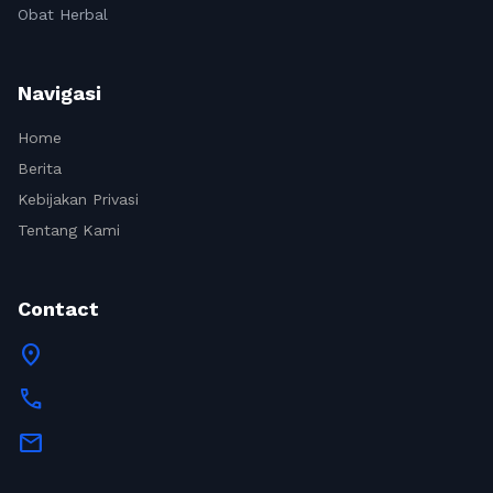
Obat Herbal
Navigasi
Home
Berita
Kebijakan Privasi
Tentang Kami
Contact
location_on
call
mail