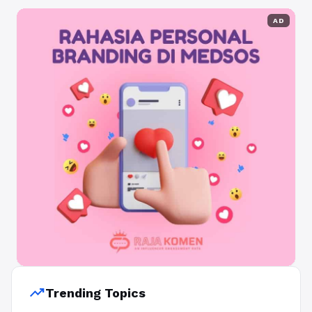
AD
trending_up
Trending Topics