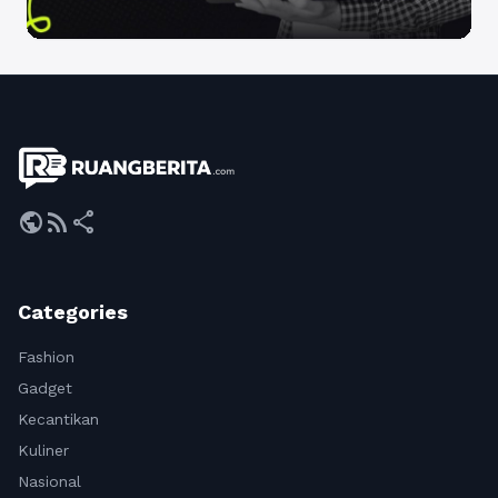
public
rss_feed
share
Categories
Fashion
Gadget
Kecantikan
Kuliner
Nasional