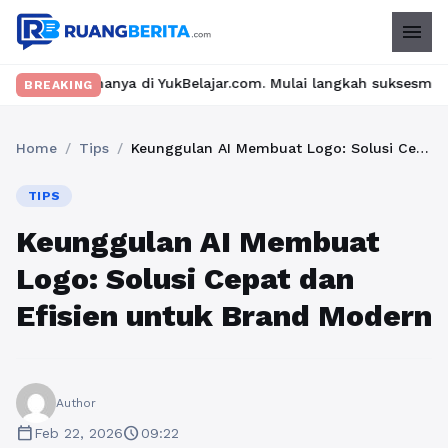
menu
a di YukBelajar.com. Mulai langkah suksesmu hari ini! • Mau lul
BREAKING
Home
/
Tips
/
Keunggulan AI Membuat Logo: Solusi Cepat dan Efisien untuk Brand Modern
TIPS
Keunggulan AI Membuat
Logo: Solusi Cepat dan
Efisien untuk Brand Modern
Author
calendar_today
schedule
Feb 22, 2026
09:22