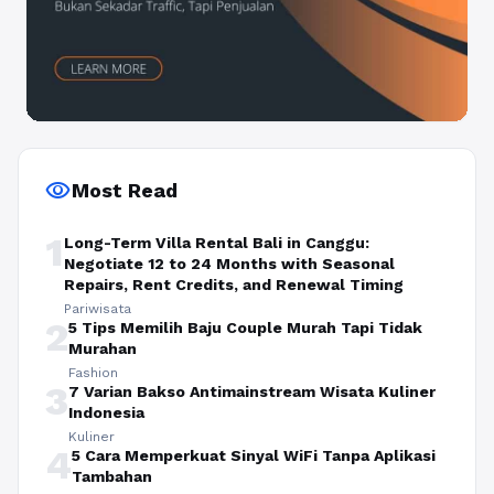
visibility
Most Read
1
Long-Term Villa Rental Bali in Canggu:
Negotiate 12 to 24 Months with Seasonal
Repairs, Rent Credits, and Renewal Timing
Pariwisata
2
5 Tips Memilih Baju Couple Murah Tapi Tidak
Murahan
Fashion
3
7 Varian Bakso Antimainstream Wisata Kuliner
Indonesia
Kuliner
4
5 Cara Memperkuat Sinyal WiFi Tanpa Aplikasi
Tambahan