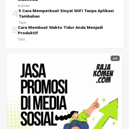
Kuliner
4
5 Cara Memperkuat Sinyal WiFi Tanpa Aplikasi
Tambahan
Tips
5
Cara Membuat Waktu Tidur Anda Menjadi
Produktif
Tips
AD