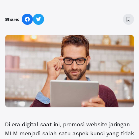
bookmark_border
Share:
Di era digital saat ini, promosi website jaringan
MLM menjadi salah satu aspek kunci yang tidak