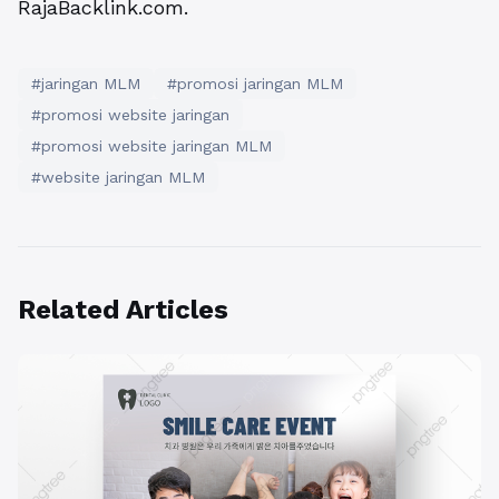
RajaBacklink.com.
#jaringan MLM
#promosi jaringan MLM
#promosi website jaringan
#promosi website jaringan MLM
#website jaringan MLM
Related Articles