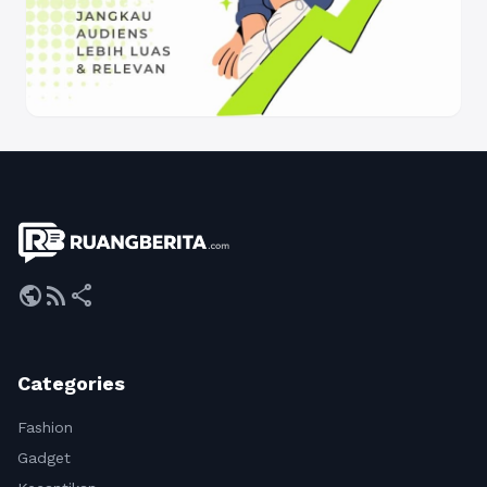
public
rss_feed
share
Categories
Fashion
Gadget