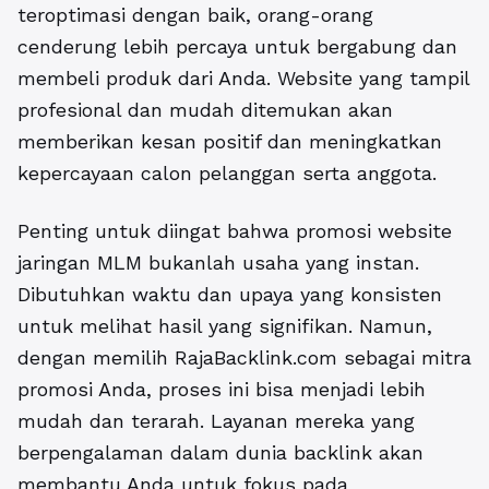
teroptimasi dengan baik, orang-orang
cenderung lebih percaya untuk bergabung dan
membeli produk dari Anda. Website yang tampil
profesional dan mudah ditemukan akan
memberikan kesan positif dan meningkatkan
kepercayaan calon pelanggan serta anggota.
Penting untuk diingat bahwa promosi website
jaringan MLM bukanlah usaha yang instan.
Dibutuhkan waktu dan upaya yang konsisten
untuk melihat hasil yang signifikan. Namun,
dengan memilih RajaBacklink.com sebagai mitra
promosi Anda, proses ini bisa menjadi lebih
mudah dan terarah. Layanan mereka yang
berpengalaman dalam dunia backlink akan
membantu Anda untuk fokus pada