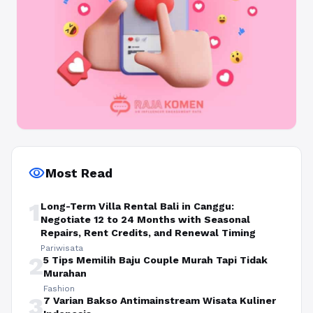
visibility
Most Read
1
Long-Term Villa Rental Bali in Canggu:
Negotiate 12 to 24 Months with Seasonal
Repairs, Rent Credits, and Renewal Timing
Pariwisata
2
5 Tips Memilih Baju Couple Murah Tapi Tidak
Murahan
Fashion
3
7 Varian Bakso Antimainstream Wisata Kuliner