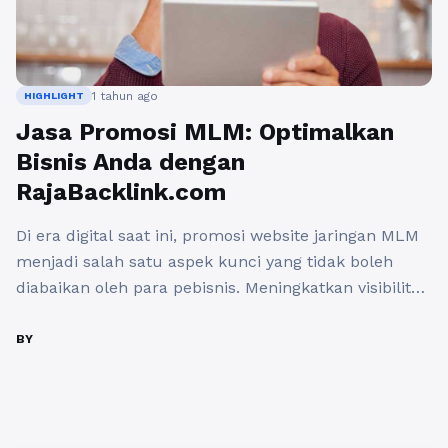
1 tahun ago
HIGHLIGHT
Jasa Promosi MLM: Optimalkan
Bisnis Anda dengan
RajaBacklink.com
Di era digital saat ini, promosi website jaringan MLM
menjadi salah satu aspek kunci yang tidak boleh
diabaikan oleh para pebisnis. Meningkatkan visibilitas
dan daya tarik website melalui teknik promosi yang
efektif adalah langkah krusial untuk mencapai
BY
kesuksesan. Dalam konteks ini, hadirnya platform
seperti RajaBacklink.com dapat menjadi penyelamat
bagi mereka yang terlibat dalam bisnis berbasis ...
Baca Selengkapnya