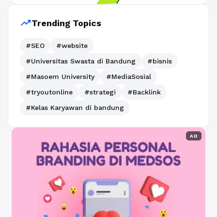
trending_up
Trending Topics
#SEO
#website
#Universitas Swasta di Bandung
#bisnis
#Masoem University
#MediaSosial
#tryoutonline
#strategi
#Backlink
#Kelas Karyawan di bandung
AD