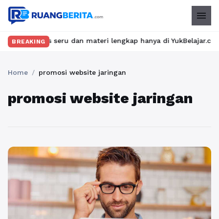
menu
kan kelas seru dan materi lengkap hanya di YukBelajar.com. Mula
BREAKING
Home
/
promosi website jaringan
promosi website jaringan