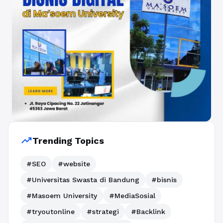
trending_up
Trending Topics
#SEO
#website
#Universitas Swasta di Bandung
#bisnis
#Masoem University
#MediaSosial
#tryoutonline
#strategi
#Backlink