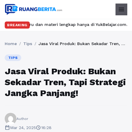
menu
eru dan materi lengkap hanya di YukBelajar.com. Mulai langkah su
BREAKING
Home
/
Tips
/
Jasa Viral Produk: Bukan Sekadar Tren, Tapi Strategi Jangka Panjang!
TIPS
Jasa Viral Produk: Bukan
Sekadar Tren, Tapi Strategi
Jangka Panjang!
Author
calendar_today
schedule
Mar 24, 2025
16:28