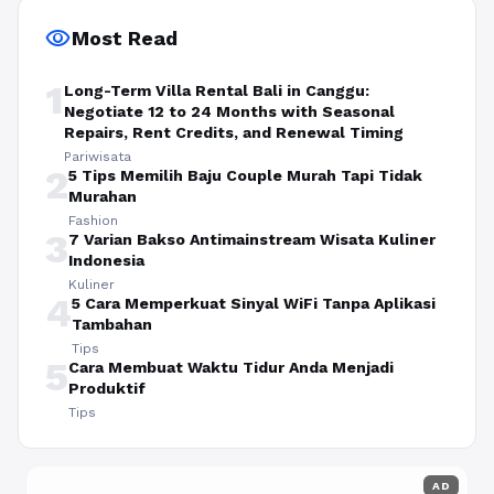
visibility
Most Read
1
Long-Term Villa Rental Bali in Canggu:
Negotiate 12 to 24 Months with Seasonal
Repairs, Rent Credits, and Renewal Timing
Pariwisata
2
5 Tips Memilih Baju Couple Murah Tapi Tidak
Murahan
Fashion
3
7 Varian Bakso Antimainstream Wisata Kuliner
Indonesia
Kuliner
4
5 Cara Memperkuat Sinyal WiFi Tanpa Aplikasi
Tambahan
Tips
5
Cara Membuat Waktu Tidur Anda Menjadi
Produktif
Tips
AD