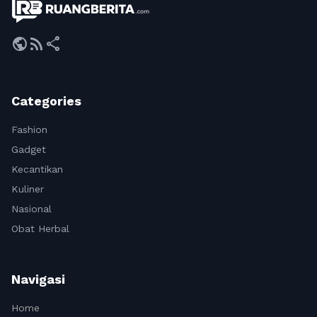
public
rss_feed
share
Categories
Fashion
Gadget
Kecantikan
Kuliner
Nasional
Obat Herbal
Navigasi
Home