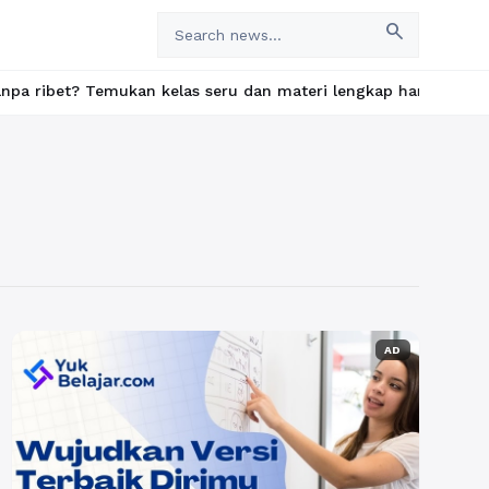
search
? Temukan kelas seru dan materi lengkap hanya di YukBelajar.com
AD