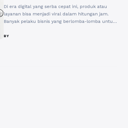
Di era digital yang serba cepat ini, produk atau
layanan bisa menjadi viral dalam hitungan jam.
Banyak pelaku bisnis yang berlomba-lomba untuk
mendapatkan perhatian publik, dan salah satu
cara yang populer adalah melalui Jasa Viral
BY
Produk. Namun, penting untuk menyadari bahwa
menggunakan jasa ini bukanlah sekadar tren
musiman, melainkan sebuah strategi jangka
panjang untuk meningkatkan ...
Baca
Selengkapnya