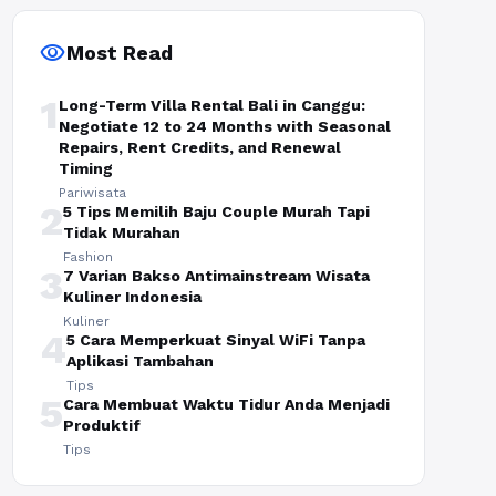
visibility
Most Read
1
Long-Term Villa Rental Bali in Canggu:
Negotiate 12 to 24 Months with Seasonal
Repairs, Rent Credits, and Renewal
Timing
Pariwisata
2
5 Tips Memilih Baju Couple Murah Tapi
Tidak Murahan
Fashion
3
7 Varian Bakso Antimainstream Wisata
Kuliner Indonesia
Kuliner
4
5 Cara Memperkuat Sinyal WiFi Tanpa
Aplikasi Tambahan
Tips
5
Cara Membuat Waktu Tidur Anda Menjadi
Produktif
Tips