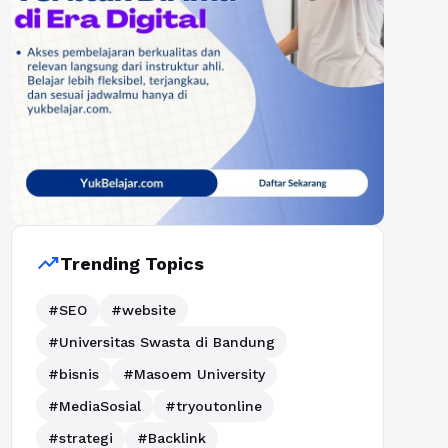
trending_up
Trending Topics
#SEO
#website
#Universitas Swasta di Bandung
#bisnis
#Masoem University
#MediaSosial
#tryoutonline
#strategi
#Backlink