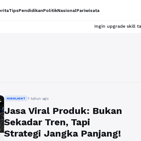
rita
Tips
Pendidikan
Politik
Nasional
Pariwisata
Ingin upgrade skill tanpa ribet
1 tahun ago
HIGHLIGHT
Jasa Viral Produk: Bukan
Sekadar Tren, Tapi
Strategi Jangka Panjang!