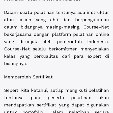
Dalam suatu pelatihan tentunya ada instruktur
atau coach yang ahli dan berpengalaman
dalam bidangnya masing-masing. Course-Net
bekerjasama dengan platform pelatihan online
yang ditunjuk oleh pemerintah Indonesia.
Course-Net selalu berkomitmen menyediakan
kelas yang berkualitas dari para expert di
bidangnya.
Memperoleh Sertifikat
Seperti kita ketahui, setiap mengikuti pelatihan
tentunya para peserta pelatihan akan
mendapatkan sertifikat yang dapat digunakan
untuk portofolio. Dalam pelatihan secara