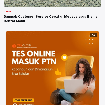
TIPS
Dampak Customer Service Cepat di Medsos pada Bisnis
Rental Mobil
AD