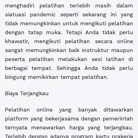
menghadiri pelatihan terlebih masih dalam
siatuasi pandemic seperti sekarang ini yang
tidak memungkinkan untuk mengikuti pelatihan
dengan tatap muka. Tetapi Anda tidak perlu
khawatir, mengikuti pelatihan secara online
sangat memungkinkan baik instruktur maupun
peserta pelatihan melakukan sesi latihan di
berbagai tempat. Sehingga Anda tidak perlu
bingung memikirkan tempat pelatihan.
Biaya Terjangkau
Pelatihan online yang banyak ditawarkan
platform yang bekerjasama dengan pemerintah
ternyata menawarkan harga yang terjangkau.
Terlebih dengan adanya program kartu prakerja