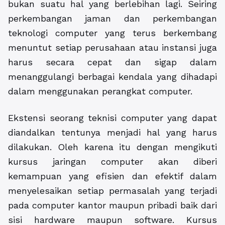
bukan suatu hal yang berlebihan lagi. Seiring
perkembangan jaman dan perkembangan
teknologi computer yang terus berkembang
menuntut setiap perusahaan atau instansi juga
harus secara cepat dan sigap dalam
menanggulangi berbagai kendala yang dihadapi
dalam menggunakan perangkat computer.
Ekstensi seorang teknisi computer yang dapat
diandalkan tentunya menjadi hal yang harus
dilakukan. Oleh karena itu dengan mengikuti
kursus jaringan computer akan diberi
kemampuan yang efisien dan efektif dalam
menyelesaikan setiap permasalah yang terjadi
pada computer kantor maupun pribadi baik dari
sisi hardware maupun software. Kursus