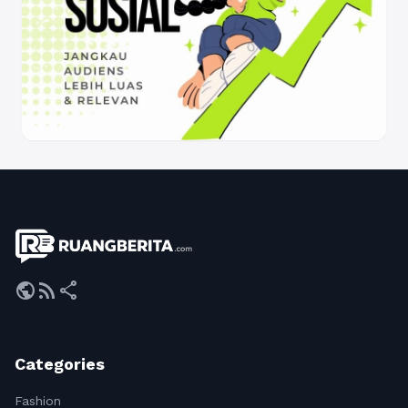
public
rss_feed
share
Categories
Fashion