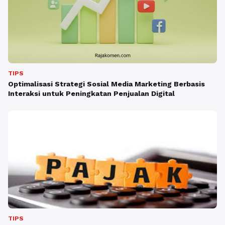
TIPS
Optimalisasi Strategi Sosial Media Marketing Berbasis
Interaksi untuk Peningkatan Penjualan Digital
TIPS