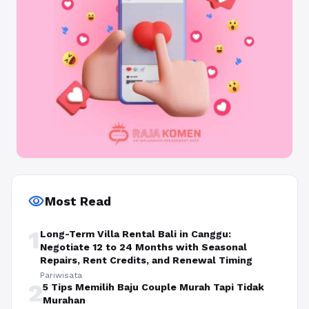
visibility
Most Read
1
Long-Term Villa Rental Bali in Canggu:
Negotiate 12 to 24 Months with Seasonal
Repairs, Rent Credits, and Renewal Timing
Pariwisata
2
5 Tips Memilih Baju Couple Murah Tapi Tidak
Murahan