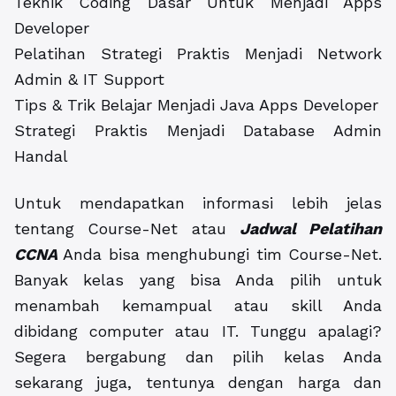
Teknik Coding Dasar Untuk Menjadi Apps
Developer
Pelatihan Strategi Praktis Menjadi Network
Admin & IT Support
Tips & Trik Belajar Menjadi Java Apps Developer
Strategi Praktis Menjadi Database Admin
Handal
Untuk mendapatkan informasi lebih jelas
tentang Course-Net atau
Jadwal Pelatihan
CCNA
Anda bisa menghubungi tim Course-Net.
Banyak kelas yang bisa Anda pilih untuk
menambah kemampual atau skill Anda
dibidang computer atau IT. Tunggu apalagi?
Segera bergabung dan pilih kelas Anda
sekarang juga, tentunya dengan harga dan