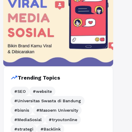
trending_up
Trending Topics
#SEO
#website
#Universitas Swasta di Bandung
#bisnis
#Masoem University
#MediaSosial
#tryoutonline
#strategi
#Backlink