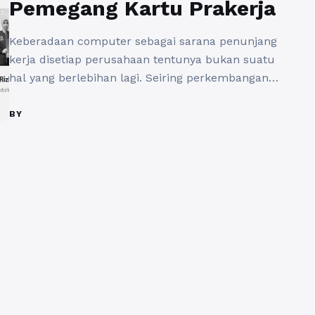
Pemegang Kartu Prakerja
Keberadaan computer sebagai sarana penunjang
kerja disetiap perusahaan tentunya bukan suatu
hal yang berlebihan lagi. Seiring perkembangan
jaman dan perkembangan teknologi computer
yang terus berkembang menuntut setiap
BY
perusahaan atau instansi juga harus secara cepat
dan sigap dalam menanggulangi berbagai kendala
yang dihadapi dalam menggunakan perangkat
computer. Ekstensi seorang teknisi computer yang
dapat diandalkan tentunya menjadi ...
Baca
Selengkapnya