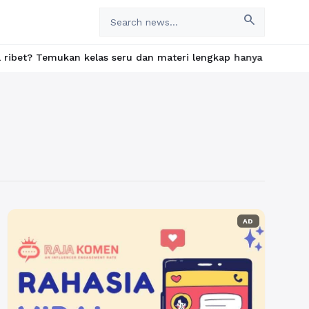
search
emukan kelas seru dan materi lengkap hanya di YukBelajar.com. M
AD