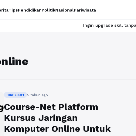
rita
Tips
Pendidikan
Politik
Nasional
Pariwisata
Ingin upgrade skill tanpa ribet? T
nline
5 tahun ago
HIGHLIGHT
Course-Net Platform
Kursus Jaringan
Komputer Online Untuk