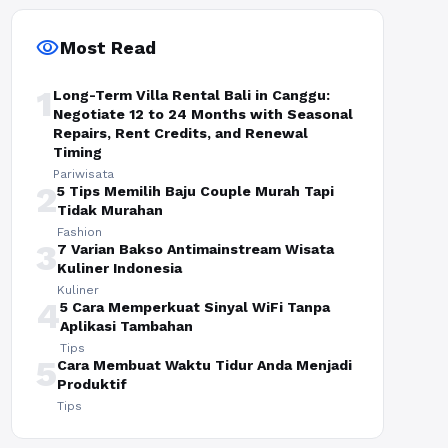
visibility
Most Read
1
Long-Term Villa Rental Bali in Canggu:
Negotiate 12 to 24 Months with Seasonal
Repairs, Rent Credits, and Renewal
Timing
Pariwisata
2
5 Tips Memilih Baju Couple Murah Tapi
Tidak Murahan
Fashion
3
7 Varian Bakso Antimainstream Wisata
Kuliner Indonesia
Kuliner
4
5 Cara Memperkuat Sinyal WiFi Tanpa
Aplikasi Tambahan
Tips
5
Cara Membuat Waktu Tidur Anda Menjadi
Produktif
Tips