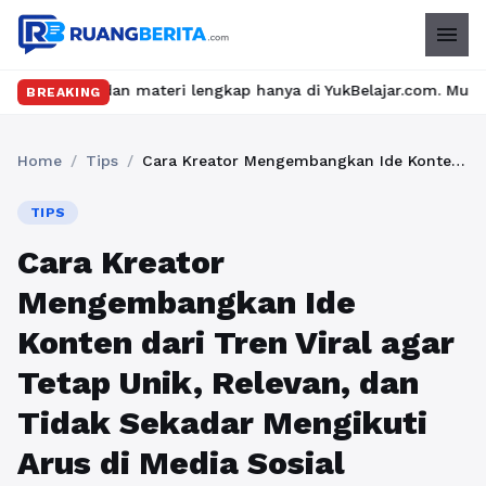
menu
 materi lengkap hanya di YukBelajar.com. Mulai langkah suksesmu
BREAKING
Home
/
Tips
/
Cara Kreator Mengembangkan Ide Konten dari Tren Viral agar Tetap Unik, Relevan, dan Tidak Sekadar Mengikuti Arus di Media Sosial
TIPS
Cara Kreator
Mengembangkan Ide
Konten dari Tren Viral agar
Tetap Unik, Relevan, dan
Tidak Sekadar Mengikuti
Arus di Media Sosial