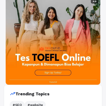
AD
trending_up
Trending Topics
#SEO
#website