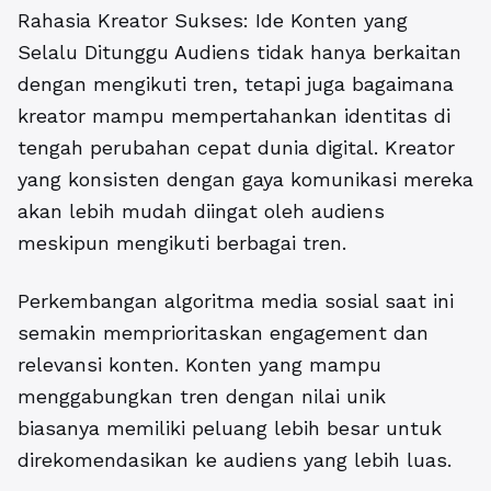
Rahasia Kreator Sukses: Ide Konten yang
Selalu Ditunggu Audiens tidak hanya berkaitan
dengan mengikuti tren, tetapi juga bagaimana
kreator mampu mempertahankan identitas di
tengah perubahan cepat dunia digital. Kreator
yang konsisten dengan gaya komunikasi mereka
akan lebih mudah diingat oleh audiens
meskipun mengikuti berbagai tren.
Perkembangan algoritma media sosial saat ini
semakin memprioritaskan engagement dan
relevansi konten. Konten yang mampu
menggabungkan tren dengan nilai unik
biasanya memiliki peluang lebih besar untuk
direkomendasikan ke audiens yang lebih luas.