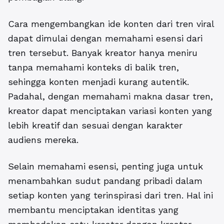
Cara mengembangkan ide konten dari tren viral
dapat dimulai dengan memahami esensi dari
tren tersebut. Banyak kreator hanya meniru
tanpa memahami konteks di balik tren,
sehingga konten menjadi kurang autentik.
Padahal, dengan memahami makna dasar tren,
kreator dapat menciptakan variasi konten yang
lebih kreatif dan sesuai dengan karakter
audiens mereka.
Selain memahami esensi, penting juga untuk
menambahkan sudut pandang pribadi dalam
setiap konten yang terinspirasi dari tren. Hal ini
membantu menciptakan identitas yang