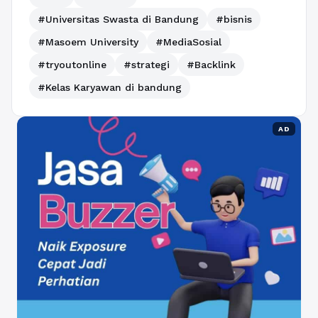
#Universitas Swasta di Bandung
#bisnis
#Masoem University
#MediaSosial
#tryoutonline
#strategi
#Backlink
#Kelas Karyawan di bandung
AD