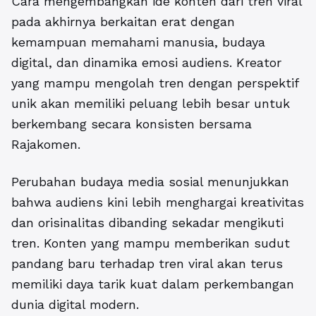
Cara mengembangkan ide konten dari tren viral
pada akhirnya berkaitan erat dengan
kemampuan memahami manusia, budaya
digital, dan dinamika emosi audiens. Kreator
yang mampu mengolah tren dengan perspektif
unik akan memiliki peluang lebih besar untuk
berkembang secara konsisten bersama
Rajakomen.
Perubahan budaya media sosial menunjukkan
bahwa audiens kini lebih menghargai kreativitas
dan orisinalitas dibanding sekadar mengikuti
tren. Konten yang mampu memberikan sudut
pandang baru terhadap tren viral akan terus
memiliki daya tarik kuat dalam perkembangan
dunia digital modern.