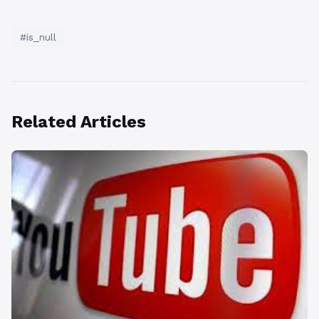
#is_null
Related Articles