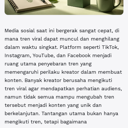
Media sosial saat ini bergerak sangat cepat, di
mana tren viral dapat muncul dan menghilang
dalam waktu singkat. Platform seperti TikTok,
Instagram, YouTube, dan Facebook menjadi
ruang utama penyebaran tren yang
memengaruhi perilaku kreator dalam membuat
konten. Banyak kreator berusaha mengikuti
tren viral agar mendapatkan perhatian audiens,
namun tidak semua mampu mengubah tren
tersebut menjadi konten yang unik dan
berkelanjutan. Tantangan utama bukan hanya
mengikuti tren, tetapi bagaimana