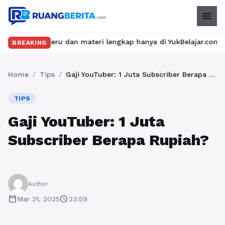
menu
seru dan materi lengkap hanya di YukBelajar.com. Mulai langkah 
BREAKING
Home
/
Tips
/
Gaji YouTuber: 1 Juta Subscriber Berapa Rupiah?
TIPS
Gaji YouTuber: 1 Juta
Subscriber Berapa Rupiah?
Author
calendar_today
schedule
Mar 21, 2025
23:59