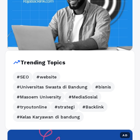
trending_up
Trending Topics
#SEO
#website
#Universitas Swasta di Bandung
#bisnis
#Masoem University
#MediaSosial
#tryoutonline
#strategi
#Backlink
#Kelas Karyawan di bandung
AD