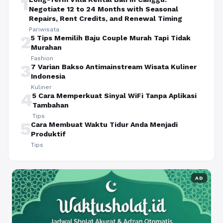
1
Negotiate 12 to 24 Months with Seasonal
Repairs, Rent Credits, and Renewal Timing
Pariwisata
2
5 Tips Memilih Baju Couple Murah Tapi Tidak
Murahan
Fashion
3
7 Varian Bakso Antimainstream Wisata Kuliner
Indonesia
Kuliner
4
5 Cara Memperkuat Sinyal WiFi Tanpa Aplikasi
Tambahan
Tips
5
Cara Membuat Waktu Tidur Anda Menjadi
Produktif
Tips
AD