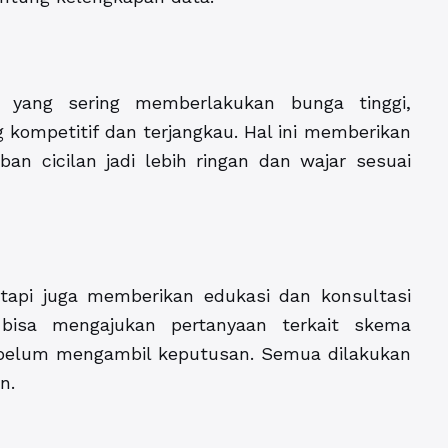
l yang sering memberlakukan bunga tinggi,
ompetitif dan terjangkau. Hal ini memberikan
an cicilan jadi lebih ringan dan wajar sesuai
 tapi juga memberikan edukasi dan konsultasi
bisa mengajukan pertanyaan terkait skema
 sebelum mengambil keputusan. Semua dilakukan
n.