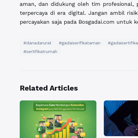
aman, dan didukung oleh tim profesional, 
terpercaya di era digital. Jangan ambil ris
percayakan saja pada Bosgadai.com untuk k
#danadarurat
#gadaiserifikataman
#gadaisertifik
#sertifikatrumah
Related Articles