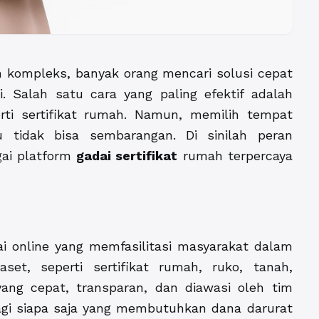
n kompleks, banyak orang mencari solusi cepat
Salah satu cara yang paling efektif adalah
ti sertifikat rumah. Namun, memilih tempat
u tidak bisa sembarangan. Di sinilah peran
gai platform
gadai sertifikat
rumah terpercaya
i online yang memfasilitasi masyarakat dalam
et, seperti sertifikat rumah, ruko, tanah,
ang cepat, transparan, dan diawasi oleh tim
bagi siapa saja yang membutuhkan dana darurat