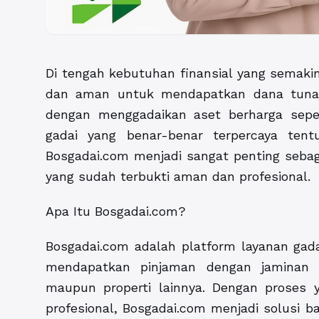
Di tengah kebutuhan finansial yang semaki
dan aman untuk mendapatkan dana tunai. 
dengan menggadaikan aset berharga seper
gadai yang benar-benar terpercaya tent
Bosgadai.com menjadi sangat penting seba
yang sudah terbukti aman dan profesional.
Apa Itu Bosgadai.com?
Bosgadai.com adalah platform layanan gada
mendapatkan pinjaman dengan jaminan as
maupun properti lainnya. Dengan proses y
profesional, Bosgadai.com menjadi solusi 