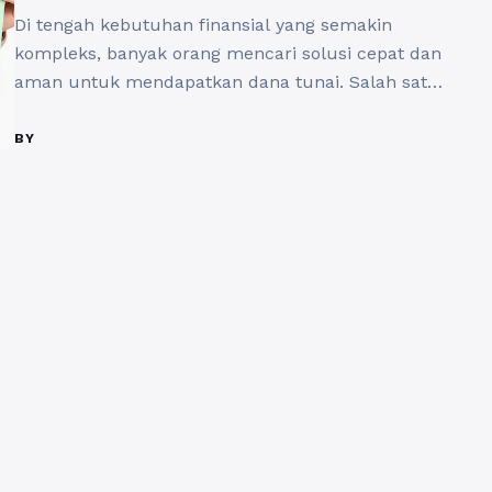
Di tengah kebutuhan finansial yang semakin
kompleks, banyak orang mencari solusi cepat dan
aman untuk mendapatkan dana tunai. Salah satu
cara yang paling efektif adalah dengan
menggadaikan aset berharga seperti sertifikat
BY
rumah. Namun, memilih tempat gadai yang benar-
benar terpercaya tentu tidak bisa sembarangan. Di
sinilah peran Bosgadai.com menjadi sangat penting
sebagai platform gadai sertifikat rumah ...
Baca
Selengkapnya