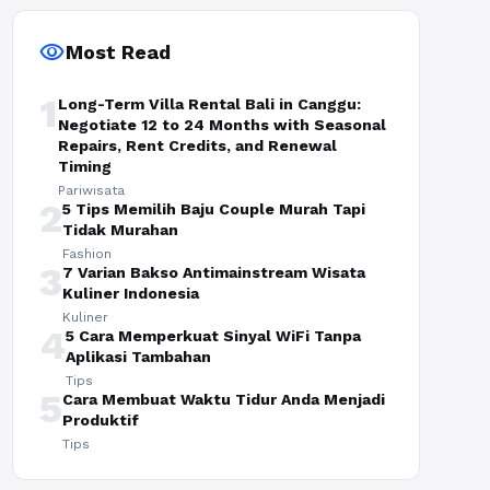
visibility
Most Read
1
Long-Term Villa Rental Bali in Canggu:
Negotiate 12 to 24 Months with Seasonal
Repairs, Rent Credits, and Renewal
Timing
Pariwisata
2
5 Tips Memilih Baju Couple Murah Tapi
Tidak Murahan
Fashion
3
7 Varian Bakso Antimainstream Wisata
Kuliner Indonesia
Kuliner
4
5 Cara Memperkuat Sinyal WiFi Tanpa
Aplikasi Tambahan
Tips
5
Cara Membuat Waktu Tidur Anda Menjadi
Produktif
Tips