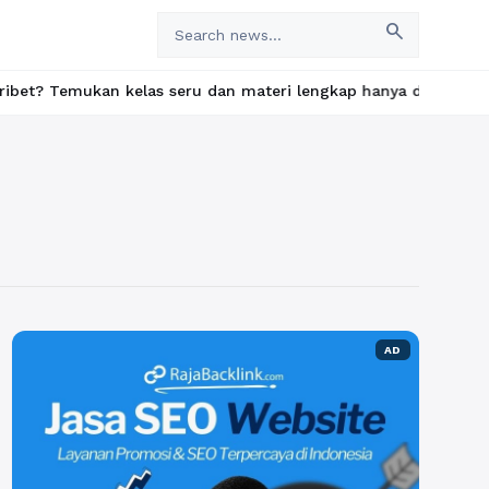
search
ukan kelas seru dan materi lengkap hanya di YukBelajar.com. Mul
AD