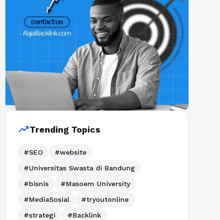
trending_up
Trending Topics
#SEO
#website
#Universitas Swasta di Bandung
#bisnis
#Masoem University
#MediaSosial
#tryoutonline
#strategi
#Backlink