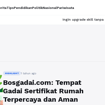
rita
Tips
Pendidikan
Politik
Nasional
Pariwisata
Ingin upgrade skill tanpa ribet? Tem
1 tahun ago
HIGHLIGHT
Bosgadai.com: Tempat
Gadai Sertifikat Rumah
Terpercaya dan Aman