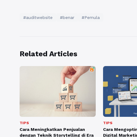
#auditwebsite
#benar
#Pemula
Related Articles
TIPS
TIPS
Cara Meningkatkan Penjualan
Cara Mengoptim
dengan Teknik Storytelling di Era
Digital Marketi