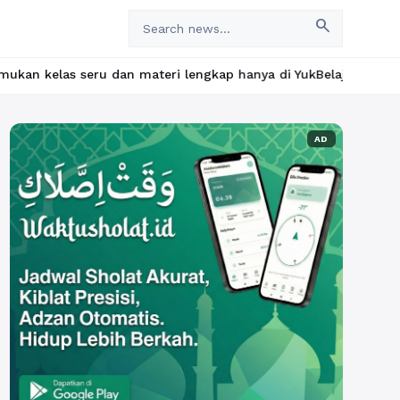
search
ru dan materi lengkap hanya di YukBelajar.com. Mulai langkah su
AD