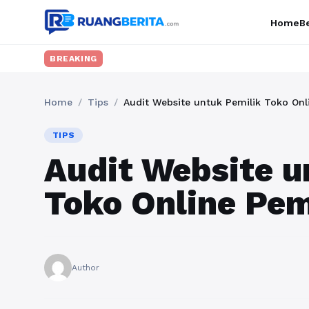
Home
Be
BREAKING
Home
/
Tips
/
Audit Website untuk Pemilik Toko On
TIPS
Audit Website u
Toko Online Pe
Author