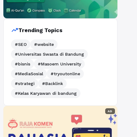
trending_up
Trending Topics
#SEO
#website
#Universitas Swasta di Bandung
#bisnis
#Masoem University
#MediaSosial
#tryoutonline
#strategi
#Backlink
#Kelas Karyawan di bandung
AD