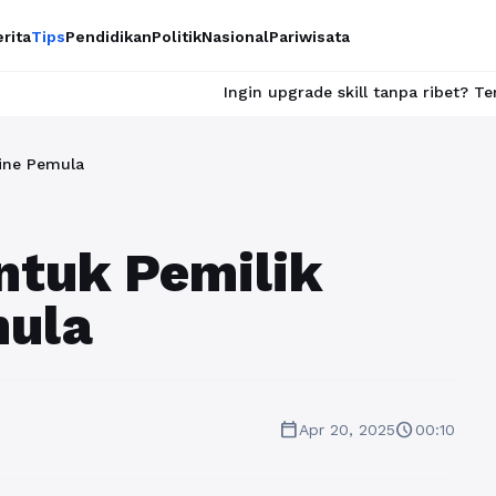
rita
Tips
Pendidikan
Politik
Nasional
Pariwisata
Ingin upgrade skill tanpa ribet? Temukan kelas se
line Pemula
ntuk Pemilik
mula
calendar_today
schedule
Apr 20, 2025
00:10