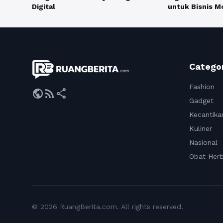
Digital
untuk Bisnis M
Catego
Fashion
public
rss_feed
share
Gadget
Kecantika
Kuliner
Nasional
Obat Herb
© 2026 RuangBerita.com. All rights reserved.