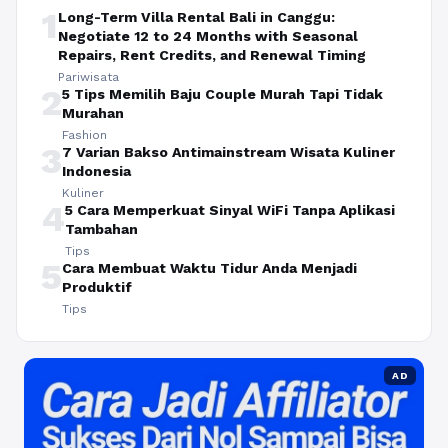
1
Long-Term Villa Rental Bali in Canggu:
Negotiate 12 to 24 Months with Seasonal
Repairs, Rent Credits, and Renewal Timing
Pariwisata
2
5 Tips Memilih Baju Couple Murah Tapi Tidak
Murahan
Fashion
3
7 Varian Bakso Antimainstream Wisata Kuliner
Indonesia
Kuliner
4
5 Cara Memperkuat Sinyal WiFi Tanpa Aplikasi
Tambahan
Tips
5
Cara Membuat Waktu Tidur Anda Menjadi
Produktif
Tips
AD