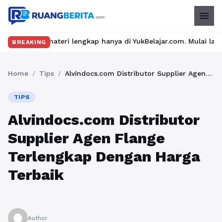
menu
 materi lengkap hanya di YukBelajar.com. Mulai langkah suksesmu 
BREAKING
Home
/
Tips
/
Alvindocs.com Distributor Supplier Agen Flange Terlengkap Dengan Harga Terbaik
TIPS
Alvindocs.com Distributor
Supplier Agen Flange
Terlengkap Dengan Harga
Terbaik
Author