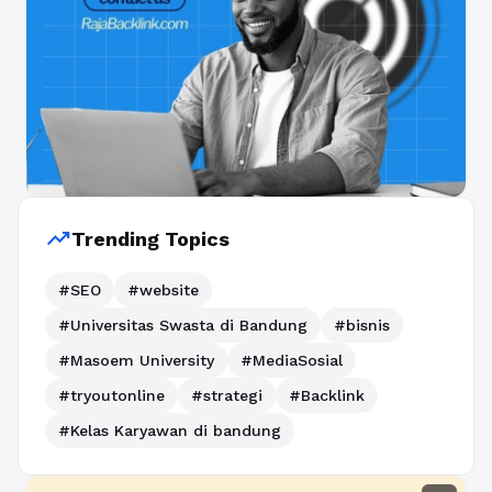
trending_up
Trending Topics
#SEO
#website
#Universitas Swasta di Bandung
#bisnis
#Masoem University
#MediaSosial
#tryoutonline
#strategi
#Backlink
#Kelas Karyawan di bandung