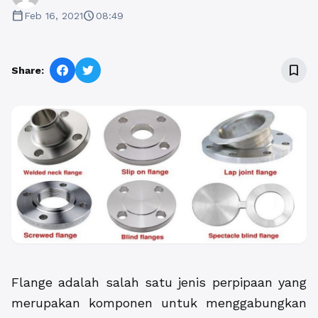
calendar_today
schedule
Feb 16, 2021
08:49
bookmark_border
Share:
Flange adalah salah satu jenis perpipaan yang
merupakan komponen untuk menggabungkan