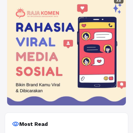
AD
visibility
Most Read