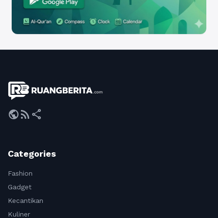
public
rss_feed
share
Categories
Fashion
Gadget
Kecantikan
Kuliner