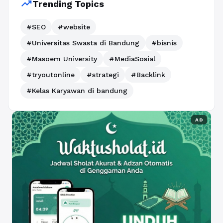
trending_up
Trending Topics
#SEO
#website
#Universitas Swasta di Bandung
#bisnis
#Masoem University
#MediaSosial
#tryoutonline
#strategi
#Backlink
#Kelas Karyawan di bandung
AD