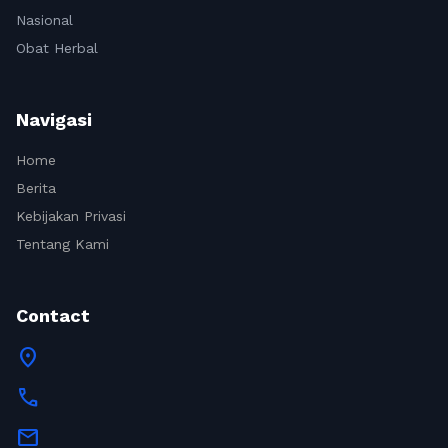
Nasional
Obat Herbal
Navigasi
Home
Berita
Kebijakan Privasi
Tentang Kami
Contact
location_on
call
mail