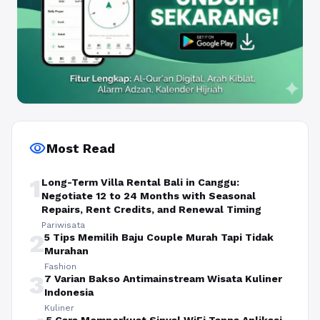
visibility
Most Read
1
Long-Term Villa Rental Bali in Canggu:
Negotiate 12 to 24 Months with Seasonal
Repairs, Rent Credits, and Renewal Timing
Pariwisata
2
5 Tips Memilih Baju Couple Murah Tapi Tidak
Murahan
Fashion
3
7 Varian Bakso Antimainstream Wisata Kuliner
Indonesia
Kuliner