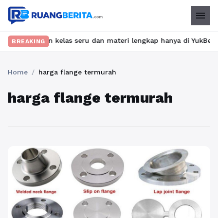
menu
Temukan kelas seru dan materi lengkap hanya di YukBelajar.com. 
BREAKING
Home
/
harga flange termurah
harga flange termurah