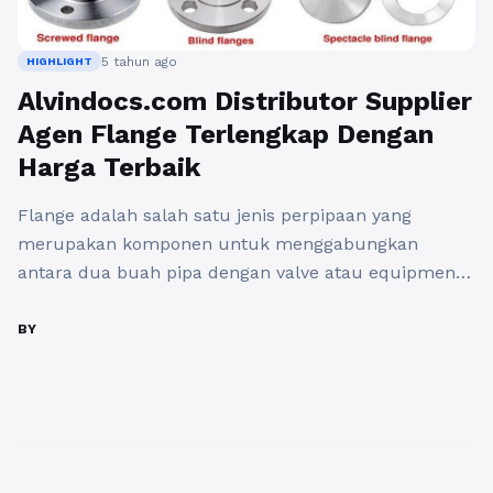
5 tahun ago
HIGHLIGHT
Alvindocs.com Distributor Supplier
Agen Flange Terlengkap Dengan
Harga Terbaik
Flange adalah salah satu jenis perpipaan yang
merupakan komponen untuk menggabungkan
antara dua buah pipa dengan valve atau equipment
lainnya. Lalu gabungan tersebut direkatkan dengan
baut menjadi satu kesatuan yang utuh. Flange
BY
memiliki beberapa ukuran dan jenis bergantung
pada desain dan spesifikasi yang digunakan. Flange
biasanya digunakan untuk membuat satu
sambungan yang permanen. Info untuk ...
Baca
Selengkapnya