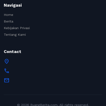
Navigasi
Home
Berita
Kebijakan Privasi
Tentang Kami
Contact
location_on
call
mail
© 2026 RuangBerita.com. All rights reserved.