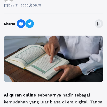
calendar_today
schedule
Des 31, 2025
09:15
bookmark_border
Share:
Al quran online
sebenarnya hadir sebagai
kemudahan yang luar biasa di era digital. Tanpa