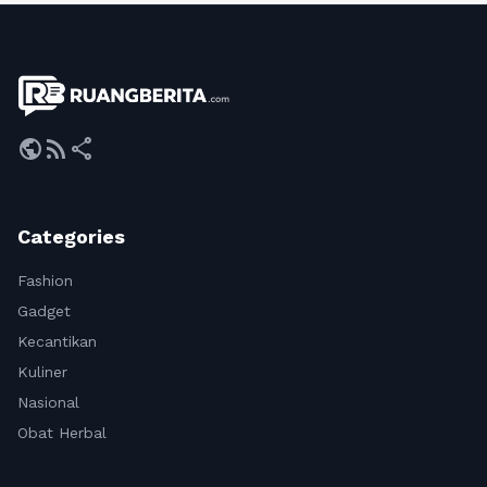
public
rss_feed
share
Categories
Fashion
Gadget
Kecantikan
Kuliner
Nasional
Obat Herbal