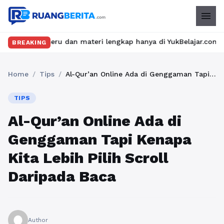
menu
eru dan materi lengkap hanya di YukBelajar.com. Mulai langkah su
BREAKING
Home
/
Tips
/
Al-Qur’an Online Ada di Genggaman Tapi Kenapa Kita Lebih Pilih Scroll Daripada Baca
TIPS
Al-Qur’an Online Ada di
Genggaman Tapi Kenapa
Kita Lebih Pilih Scroll
Daripada Baca
Author