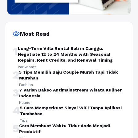
visibility
Most Read
1
Long-Term Villa Rental Bali in Canggu:
Negotiate 12 to 24 Months with Seasonal
Repairs, Rent Credits, and Renewal Timing
Pariwisata
2
5 Tips Memilih Baju Couple Murah Tapi Tidak
Murahan
Fashion
3
7 Varian Bakso Antimainstream Wisata Kuliner
Indonesia
Kuliner
4
5 Cara Memperkuat Sinyal WiFi Tanpa Aplikasi
Tambahan
Tips
5
Cara Membuat Waktu Tidur Anda Menjadi
Produktif