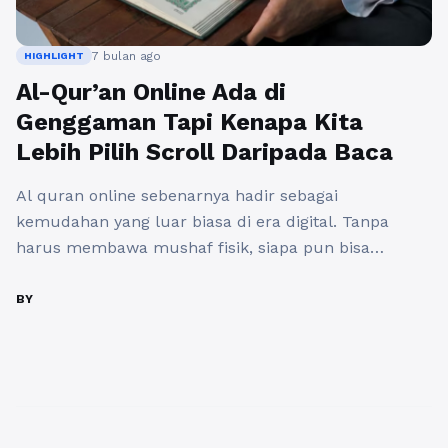
7 bulan ago
HIGHLIGHT
Al-Qur’an Online Ada di
Genggaman Tapi Kenapa Kita
Lebih Pilih Scroll Daripada Baca
Al quran online sebenarnya hadir sebagai
kemudahan yang luar biasa di era digital. Tanpa
harus membawa mushaf fisik, siapa pun bisa
membaca ayat suci kapan saja dan di mana saja
hanya lewat ponsel. Namun realitanya, banyak dari
BY
kita justru lebih sering membuka media sosial,
tenggelam dalam scroll tanpa akhir, sementara Al-
Qur’an hanya tersimpan rapi di ...
Baca Selengkapnya