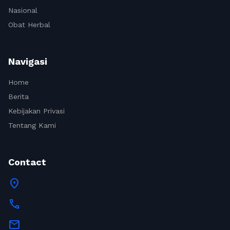
Nasional
Obat Herbal
Navigasi
Home
Berita
Kebijakan Privasi
Tentang Kami
Contact
location_on
call
mail