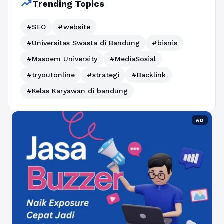
trending_up
Trending Topics
#SEO
#website
#Universitas Swasta di Bandung
#bisnis
#Masoem University
#MediaSosial
#tryoutonline
#strategi
#Backlink
#Kelas Karyawan di bandung
AD