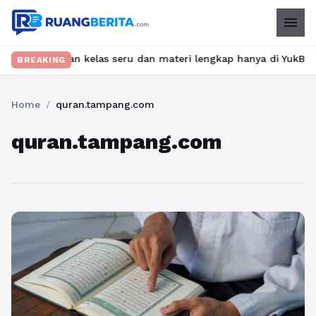
menu
 Temukan kelas seru dan materi lengkap hanya di YukBelajar.com.
BREAKING
Home
/
quran.tampang.com
quran.tampang.com