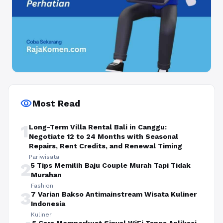
visibility
Most Read
1
Long-Term Villa Rental Bali in Canggu:
Negotiate 12 to 24 Months with Seasonal
Repairs, Rent Credits, and Renewal Timing
Pariwisata
2
5 Tips Memilih Baju Couple Murah Tapi Tidak
Murahan
Fashion
3
7 Varian Bakso Antimainstream Wisata Kuliner
Indonesia
Kuliner