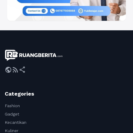
public
rss_feed
share
Categories
Fashion
Gadget
Kecantikan
Kuliner