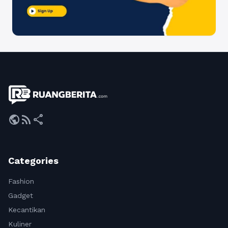
public
rss_feed
share
Categories
Fashion
Gadget
Kecantikan
Kuliner