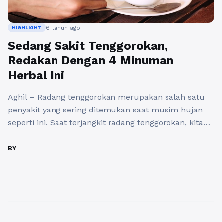
6 tahun ago
HIGHLIGHT
Sedang Sakit Tenggorokan,
Redakan Dengan 4 Minuman
Herbal Ini
Aghil – Radang tenggorokan merupakan salah satu
penyakit yang sering ditemukan saat musim hujan
seperti ini. Saat terjangkit radang tenggorokan, kita
akan merasakan rasa sakit dan sulit menelan pada
tenggorokan. Saat kita terserang radang tenggorokan,
BY
tentu aktivitas kita akan terganggu karena
ketidaknyamanan pada tenggorokan. Jika kamu
sudah lelah dengan obat kimia, kamu juga dapat
mencoba ...
Baca Selengkapnya