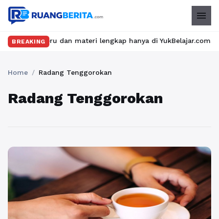
menu
kelas seru dan materi lengkap hanya di YukBelajar.com. Mulai lan
BREAKING
Home
/
Radang Tenggorokan
Radang Tenggorokan