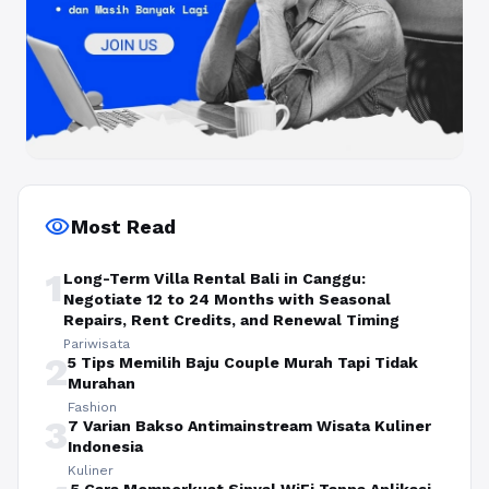
visibility
Most Read
1
Long-Term Villa Rental Bali in Canggu:
Negotiate 12 to 24 Months with Seasonal
Repairs, Rent Credits, and Renewal Timing
Pariwisata
2
5 Tips Memilih Baju Couple Murah Tapi Tidak
Murahan
Fashion
3
7 Varian Bakso Antimainstream Wisata Kuliner
Indonesia
Kuliner