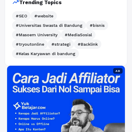
trending_up
Trending Topics
#SEO
#website
#Universitas Swasta di Bandung
#bisnis
#Masoem University
#MediaSosial
#tryoutonline
#strategi
#Backlink
#Kelas Karyawan di bandung
AD