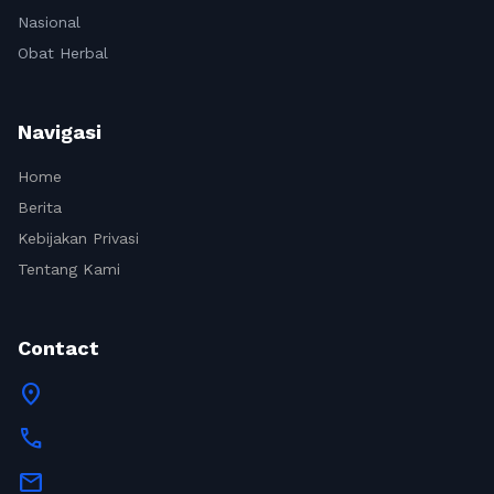
Nasional
Obat Herbal
Navigasi
Home
Berita
Kebijakan Privasi
Tentang Kami
Contact
location_on
call
mail