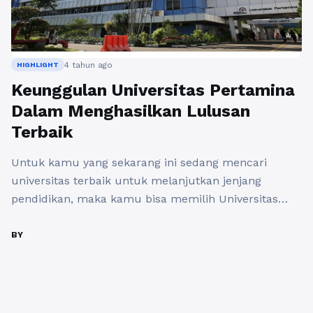
4 tahun ago
HIGHLIGHT
Keunggulan Universitas Pertamina
Dalam Menghasilkan Lulusan
Terbaik
Untuk kamu yang sekarang ini sedang mencari
universitas terbaik untuk melanjutkan jenjang
pendidikan, maka kamu bisa memilih Universitas
Pertamina atau dikenal dengan nama Kampus
Teknologi dan Bisnis Energi. Universitas Pertamina ini
BY
dikelola oleh yayasan Pertamina atau Pertamina
Foundation yang sudah mendanai sebesar 300 miliar
untuk berbagai macam aktivitas yang berorientasi
pada pendidikan serta lingkungan hidup. ...
Baca