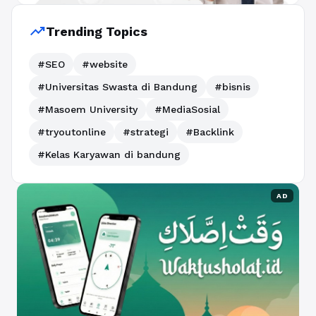
trending_up
Trending Topics
#SEO
#website
#Universitas Swasta di Bandung
#bisnis
#Masoem University
#MediaSosial
#tryoutonline
#strategi
#Backlink
#Kelas Karyawan di bandung
AD