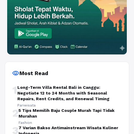
visibility
Most Read
1
Long-Term Villa Rental Bali in Canggu:
Negotiate 12 to 24 Months with Seasonal
Repairs, Rent Credits, and Renewal Timing
Pariwisata
2
5 Tips Memilih Baju Couple Murah Tapi Tidak
Murahan
Fashion
3
7 Varian Bakso Antimainstream Wisata Kuliner
Indonesia