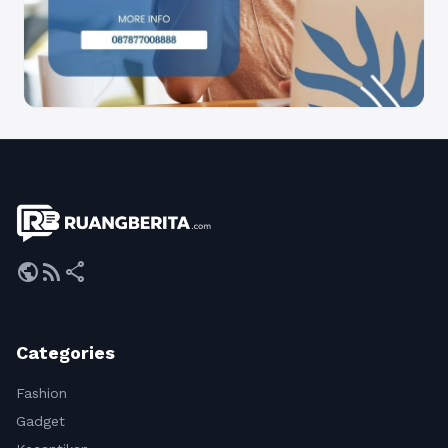
public
rss_feed
share
Categories
Fashion
Gadget