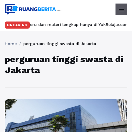
menu
elas seru dan materi lengkap hanya di YukBelajar.com. Mulai lan
BREAKING
Home
/
perguruan tinggi swasta di Jakarta
perguruan tinggi swasta di
Jakarta