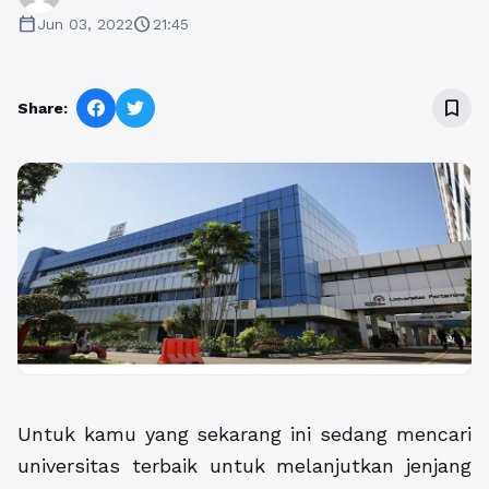
calendar_today
schedule
Jun 03, 2022
21:45
bookmark_border
Share:
Untuk kamu yang sekarang ini sedang mencari
universitas terbaik untuk melanjutkan jenjang