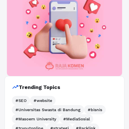
trending_up
Trending Topics
#SEO
#website
#Universitas Swasta di Bandung
#bisnis
#Masoem University
#MediaSosial
#tryoutonline
#strategi
#Backlink