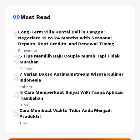
visibility
Most Read
1
Long-Term Villa Rental Bali in Canggu:
Negotiate 12 to 24 Months with Seasonal
Repairs, Rent Credits, and Renewal Timing
Pariwisata
2
5 Tips Memilih Baju Couple Murah Tapi Tidak
Murahan
Fashion
3
7 Varian Bakso Antimainstream Wisata Kuliner
Indonesia
Kuliner
4
5 Cara Memperkuat Sinyal WiFi Tanpa Aplikasi
Tambahan
Tips
5
Cara Membuat Waktu Tidur Anda Menjadi
Produktif
Tips