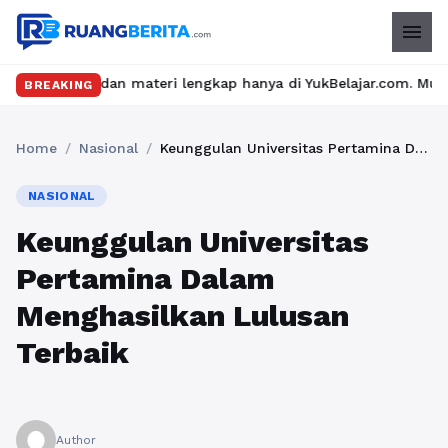
menu
eru dan materi lengkap hanya di YukBelajar.com. Mulai langkah s
BREAKING
Home
/
Nasional
/
Keunggulan Universitas Pertamina Dalam Menghasilkan Lulusan Terbaik
NASIONAL
Keunggulan Universitas
Pertamina Dalam
Menghasilkan Lulusan
Terbaik
Author