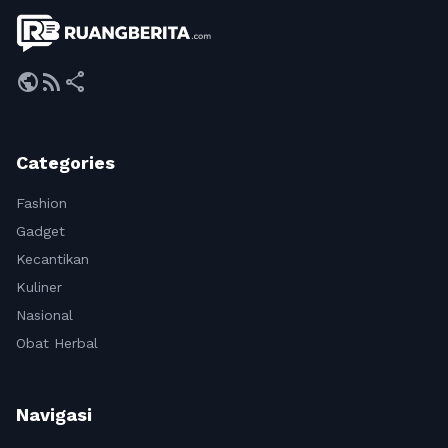
public
rss_feed
share
Categories
Fashion
Gadget
Kecantikan
Kuliner
Nasional
Obat Herbal
Navigasi