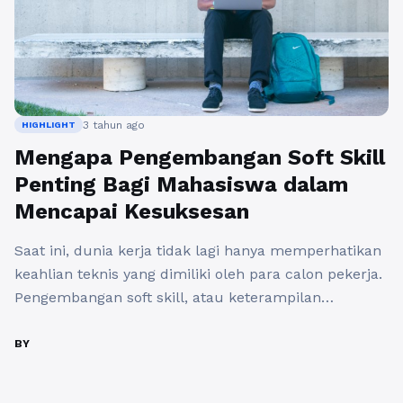
3 tahun ago
HIGHLIGHT
Mengapa Pengembangan Soft Skill
Penting Bagi Mahasiswa dalam
Mencapai Kesuksesan
Saat ini, dunia kerja tidak lagi hanya memperhatikan
keahlian teknis yang dimiliki oleh para calon pekerja.
Pengembangan soft skill, atau keterampilan
personal, juga menjadi sangat penting dalam meraih
kesuksesan masa depan. Mahasiswa yang hanya
BY
fokus pada akademik semata dapat kehilangan daya
saing di dunia pekerjaan yang semakin kompetitif ini.