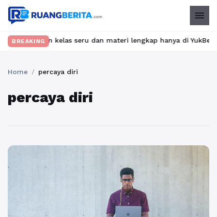
menu
Temukan kelas seru dan materi lengkap hanya di YukBelajar.com. M
BREAKING
Home
/
percaya diri
percaya diri