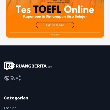
public
rss_feed
share
Categories
Fashion