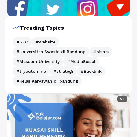
trending_up
Trending Topics
#SEO
#website
#Universitas Swasta di Bandung
#bisnis
#Masoem University
#MediaSosial
#tryoutonline
#strategi
#Backlink
#Kelas Karyawan di bandung
AD