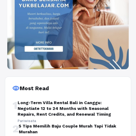
visibility
Most Read
1
Long-Term Villa Rental Bali in Canggu:
Negotiate 12 to 24 Months with Seasonal
Repairs, Rent Credits, and Renewal Timing
Pariwisata
2
5 Tips Memilih Baju Couple Murah Tapi Tidak
Murahan