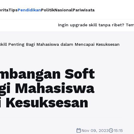
rita
Tips
Pendidikan
Politik
Nasional
Pariwisata
Ingin upgrade skill tanpa ribet? Temukan kelas seru dan 
ill Penting Bagi Mahasiswa dalam Mencapai Kesuksesan
mbangan Soft
agi Mahasiswa
 Kesuksesan
calendar_today
schedule
Nov 09, 2023
15:15