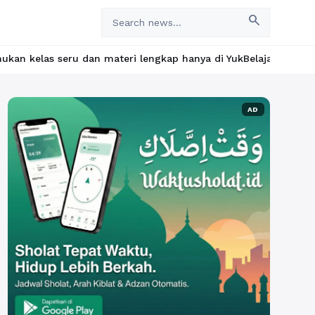
search
materi lengkap hanya di YukBelajar.com. Mulai langkah suksesmu 
AD