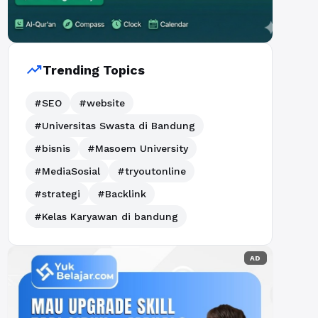
trending_up
Trending Topics
#SEO
#website
#Universitas Swasta di Bandung
#bisnis
#Masoem University
#MediaSosial
#tryoutonline
#strategi
#Backlink
#Kelas Karyawan di bandung
AD