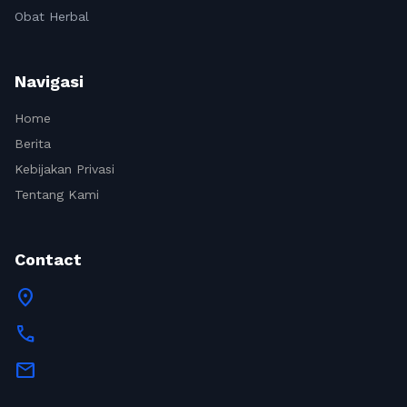
Obat Herbal
Navigasi
Home
Berita
Kebijakan Privasi
Tentang Kami
Contact
location_on
call
mail