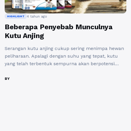
4 tahun ago
HIGHLIGHT
Beberapa Penyebab Munculnya
Kutu Anjing
Serangan kutu anjing cukup sering menimpa hewan
peliharaan. Apalagi dengan suhu yang tepat, kutu
yang telah terbentuk sempurna akan berpotensi
untuk bertahan hidup di dalam telurnya sampai 10
hari. Air liur yang akan dihasilkan kutu bisa
BY
menyebabkan anjing merasa sangat gatal. Jika Anda
tidak segera dibasmi, kutu bisa menjadi infeksi
bakteri sekunder dan bisa juga ...
Baca Selengkapnya