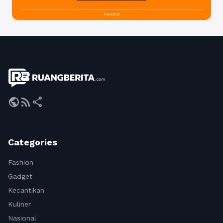
public
rss_feed
share
Categories
Fashion
Gadget
Kecantikan
Kuliner
Nasional