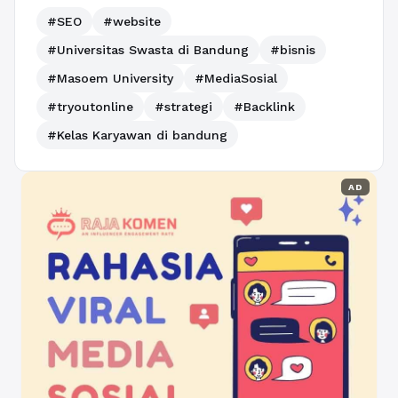
#SEO
#website
#Universitas Swasta di Bandung
#bisnis
#Masoem University
#MediaSosial
#tryoutonline
#strategi
#Backlink
#Kelas Karyawan di bandung
AD