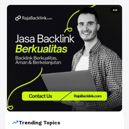
AD
trending_up
Trending Topics