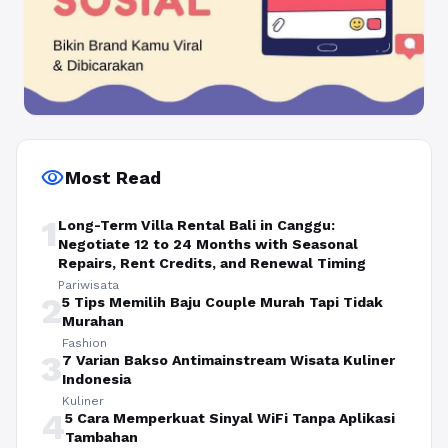
visibility
Most Read
1
Long-Term Villa Rental Bali in Canggu:
Negotiate 12 to 24 Months with Seasonal
Repairs, Rent Credits, and Renewal Timing
Pariwisata
2
5 Tips Memilih Baju Couple Murah Tapi Tidak
Murahan
Fashion
3
7 Varian Bakso Antimainstream Wisata Kuliner
Indonesia
Kuliner
4
5 Cara Memperkuat Sinyal WiFi Tanpa Aplikasi
Tambahan