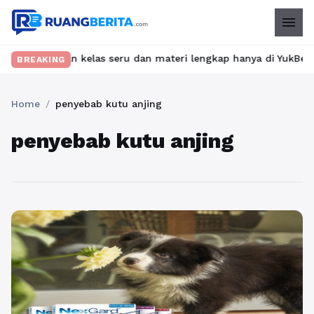
menu
 Temukan kelas seru dan materi lengkap hanya di YukBelajar.com.
BREAKING
Home
/
penyebab kutu anjing
penyebab kutu anjing