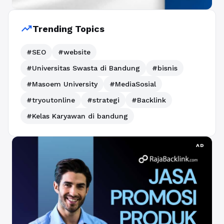
trending_up
Trending Topics
#SEO
#website
#Universitas Swasta di Bandung
#bisnis
#Masoem University
#MediaSosial
#tryoutonline
#strategi
#Backlink
#Kelas Karyawan di bandung
AD