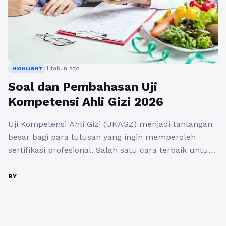
1 tahun ago
HIGHLIGHT
Soal dan Pembahasan Uji
Kompetensi Ahli Gizi 2026
Uji Kompetensi Ahli Gizi (UKAGZ) menjadi tantangan
besar bagi para lulusan yang ingin memperoleh
sertifikasi profesional. Salah satu cara terbaik untuk
mempersiapkan diri adalah dengan mempelajari soal
uji kompetensi ahli gizi terbaru beserta
BY
pembahasannya. Dalam artikel ini, kita akan
membahas beberapa contoh soal uji kompetensi ahli
gizi beserta jawabannya agar kamu lebih siap