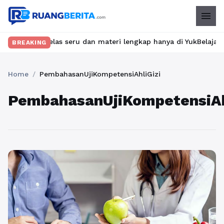
menu
ukan kelas seru dan materi lengkap hanya di YukBelajar.com. Mula
BREAKING
Home
/
PembahasanUjiKompetensiAhliGizi
PembahasanUjiKompetensiAh