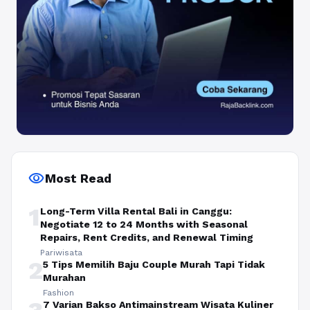
visibility
Most Read
1
Long-Term Villa Rental Bali in Canggu:
Negotiate 12 to 24 Months with Seasonal
Repairs, Rent Credits, and Renewal Timing
Pariwisata
2
5 Tips Memilih Baju Couple Murah Tapi Tidak
Murahan
Fashion
7 Varian Bakso Antimainstream Wisata Kuliner