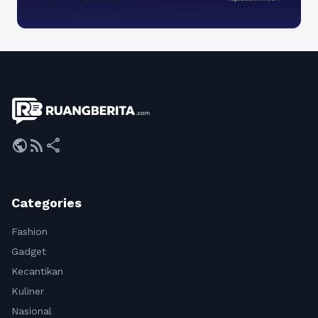
public
rss_feed
share
Categories
Fashion
Gadget
Kecantikan
Kuliner
Nasional