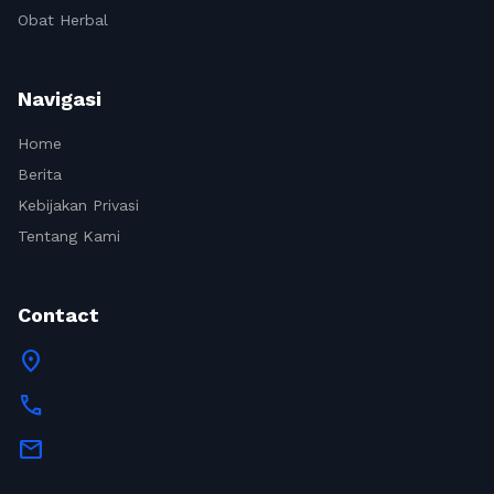
Obat Herbal
Navigasi
Home
Berita
Kebijakan Privasi
Tentang Kami
Contact
location_on
call
mail