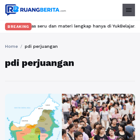
menu
ukan kelas seru dan materi lengkap hanya di YukBelajar.com. Mul
BREAKING
Home
/
pdi perjuangan
pdi perjuangan