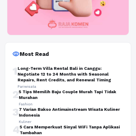
visibility
Most Read
1
Long-Term Villa Rental Bali in Canggu:
Negotiate 12 to 24 Months with Seasonal
Repairs, Rent Credits, and Renewal Timing
Pariwisata
2
5 Tips Memilih Baju Couple Murah Tapi Tidak
Murahan
Fashion
3
7 Varian Bakso Antimainstream Wisata Kuliner
Indonesia
Kuliner
4
5 Cara Memperkuat Sinyal WiFi Tanpa Aplikasi
Tambahan