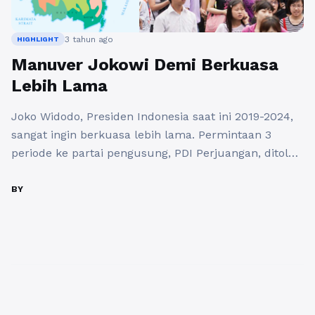
3 tahun ago
HIGHLIGHT
Manuver Jokowi Demi Berkuasa
Lebih Lama
Joko Widodo, Presiden Indonesia saat ini 2019-2024,
sangat ingin berkuasa lebih lama. Permintaan 3
periode ke partai pengusung, PDI Perjuangan, ditolak.
Kemudian langkah selanjutnya, membuat presiden
boneka, dipilihlah Ganjar Pranowo, disiapkan
BY
beberapa bulan sebelumnya. Ganjar dibawa kemana-
mana pada saat Presiden melakukan kunjungan ke
Jawa Tengah, yang mana Ganjar yang menjadi
Gubernurnya. Pakta integritas tiap kepala ...
Baca
Selengkapnya