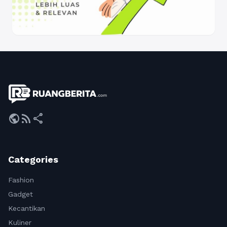
public
rss_feed
share
Categories
Fashion
Gadget
Kecantikan
Kuliner