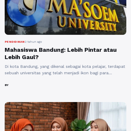
PENDIDIKAN
2 tahun ago
Mahasiswa Bandung: Lebih Pintar atau
Lebih Gaul?
Di kota Bandung, yang dikenal sebagai kota pelajar, terdapat
sebuah universitas yang telah menjadi ikon bagi para
mahasiswa. Universitas Ma'soem, yang terletak di Bandung
Timur, telah menjadi tempat yang kaya akan pengalaman
BY
dan kebudayaan bagi para siswanya. Dalam artikel ini, kita
akan membahas tentang profil mahasiswa Ma'soem
University dan bagaimana mereka mengekspresikan diri dalam
gaya ...
Baca Selengkapnya