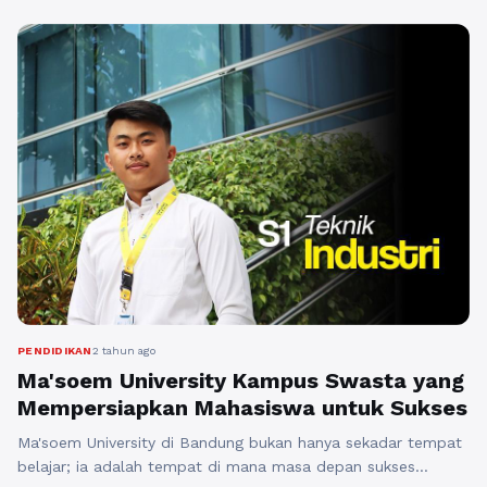
keunggulan dari program kuliah di Ma'soem University yang
membuatnya menjadi pilihan ideal bagi mahasiswa yang
mencari keseimbangan antara ...
Baca Selengkapnya
PENDIDIKAN
2 tahun ago
Ma'soem University Kampus Swasta yang
Mempersiapkan Mahasiswa untuk Sukses
Ma'soem University di Bandung bukan hanya sekadar tempat
belajar; ia adalah tempat di mana masa depan sukses