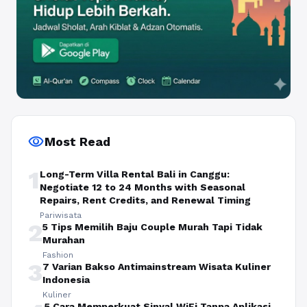
visibility
Most Read
1
Long-Term Villa Rental Bali in Canggu:
Negotiate 12 to 24 Months with Seasonal
Repairs, Rent Credits, and Renewal Timing
Pariwisata
2
5 Tips Memilih Baju Couple Murah Tapi Tidak
Murahan
Fashion
3
7 Varian Bakso Antimainstream Wisata Kuliner
Indonesia
Kuliner
5 Cara Memperkuat Sinyal WiFi Tanpa Aplikasi