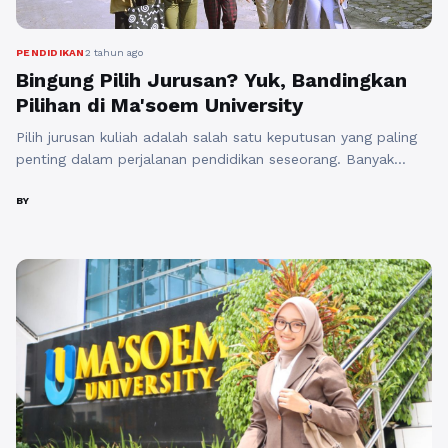
PENDIDIKAN
2 tahun ago
Bingung Pilih Jurusan? Yuk, Bandingkan
Pilihan di Ma'soem University
Pilih jurusan kuliah adalah salah satu keputusan yang paling
penting dalam perjalanan pendidikan seseorang. Banyak
mahasiswa yang masih bingung dalam memilih jurusan yang
tepat, terutama karena adanya tekanan dari lingkungan
BY
sekitar dan keinginan untuk masuk ke universitas favorit.
Namun, perlu diingat bahwa jurusan kuliah bukan hanya
tentang universitas tempat Anda belajar, tetapi juga tentang
potensi ...
Baca Selengkapnya