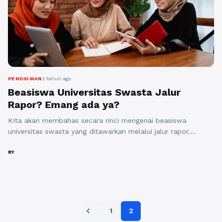
PENDIDIKAN
2 tahun ago
Beasiswa Universitas Swasta Jalur
Rapor? Emang ada ya?
KIta akan membahas secara rinci mengenai beasiswa
universitas swasta yang ditawarkan melalui jalur rapor.
Beasiswa jalur rapor merupakan salah satu cara bagi calon
mahasiswa untuk mendapatkan bantuan finansial
BY
berdasarkan prestasi akademik mereka di sekolah menengah.
Artikel ini akan menjelaskan apa itu beasiswa jalur rapor,
bagaimana cara mendaftar, dan universitas-universitas
swasta terkemuka yang menawarkan beasiswa ini, ...
Baca
Paginasi
Selengkapnya
chevron_left
1
2
pos