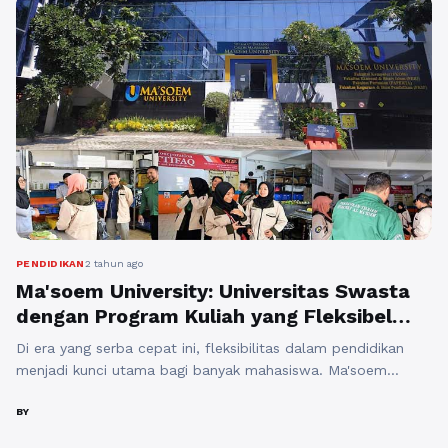
stres. 1. Sistem Pembelajaran yang Fleksibel Kami
memahami bahwa setiap mahasiswa memiliki ...
Baca Selengkapnya
PENDIDIKAN
2 tahun ago
Ma'soem University: Universitas Swasta
dengan Program Kuliah yang Fleksibel
dan Modern
Di era yang serba cepat ini, fleksibilitas dalam pendidikan
menjadi kunci utama bagi banyak mahasiswa. Ma'soem
University di Bandung memahami kebutuhan tersebut dan
menawarkan program kuliah yang fleksibel dan modern untuk
BY
memenuhi tuntutan zaman. Berikut adalah beberapa