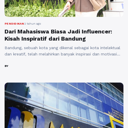
PENDIDIKAN
2 tahun ago
Dari Mahasiswa Biasa Jadi Influencer:
Kisah Inspiratif dari Bandung
Bandung, sebuah kota yang dikenal sebagai kota intelektual
dan kreatif, telah melahirkan banyak inspirasi dan motivasi
bagi masyarakat. Salah satu kisah inspiratif yang paling
menonjol adalah perjalanan Akbar Febians dari seorang
BY
mahasiswa biasa menjadi seorang influencer sukses.
Kisahnya tidak hanya tentang kesuksesan, tetapi juga tentang
kegigihan dan dedikasi dalam menghadapi tantangan. Akbar
Febians, seorang mahasiswa ...
Baca Selengkapnya