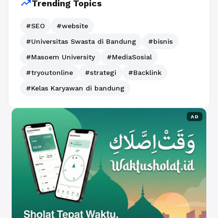
trending_up
Trending Topics
#SEO
#website
#Universitas Swasta di Bandung
#bisnis
#Masoem University
#MediaSosial
#tryoutonline
#strategi
#Backlink
#Kelas Karyawan di bandung
AD