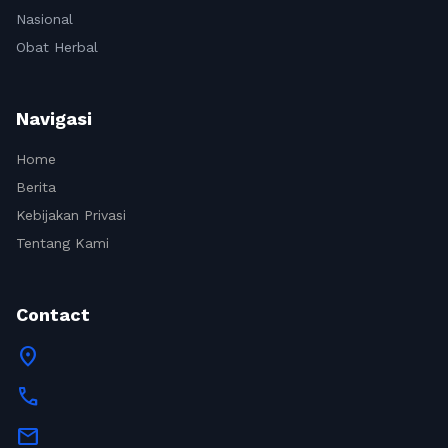
Nasional
Obat Herbal
Navigasi
Home
Berita
Kebijakan Privasi
Tentang Kami
Contact
location_on
call
mail