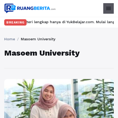
menu
ngkap hanya di YukBelajar.com. Mulai langkah suksesmu hari ini!
BREAKING
Home
/
Masoem University
Masoem University