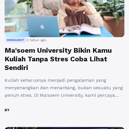
2 tahun ago
HIGHLIGHT
Ma'soem University Bikin Kamu
Kuliah Tanpa Stres Coba Lihat
Sendiri
Kuliah seharusnya menjadi pengalaman yang
menyenangkan dan menantang, bukan sesuatu yang
penuh stres. Di Ma'soem University, kami percaya
bahwa pendidikan yang berkualitas harus disertai
dengan kenyamanan dan dukungan yang tepat.
BY
Berikut adalah beberapa cara di mana Ma'soem
University membantu mahasiswa untuk kuliah tanpa