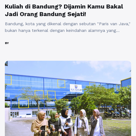
Kuliah di Bandung? Dijamin Kamu Bakal
Jadi Orang Bandung Sejati!
Bandung, kota yang dikenal dengan sebutan "Paris van Java,"
bukan hanya terkenal dengan keindahan alamnya yang
memukau dan udara yang sejuk, tetapi juga dengan
keramahan penduduknya. Kota ini telah menjadi tujuan
BY
utama bagi banyak orang yang ingin mengenyam pendidikan
tinggi dengan suasana yang nyaman dan beragam pilihan
wisata. Keindahan Alam dan Kehidupan Sosial Bandung
dikelilingi ...
Baca Selengkapnya